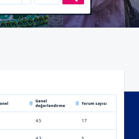
Genel
onel
Yorum sayısı
değerlendirme
4.5
17
4.3
5