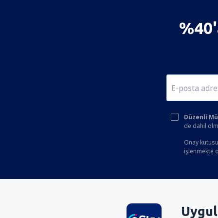
%40'a
Düzenli Müşt
de dahil olm
Onay kutusun
işlenmekte ol
Uygul