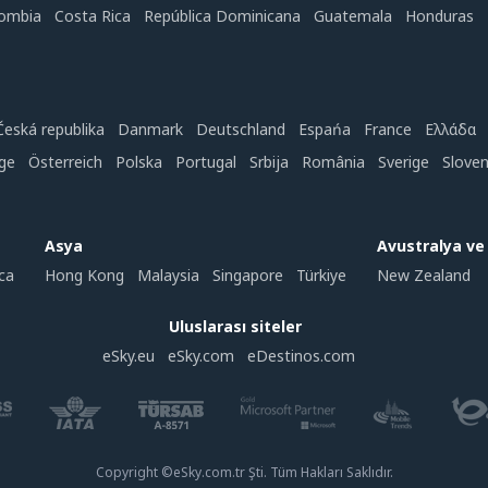
ombia
Costa Rica
República Dominicana
Guatemala
Honduras
Česká republika
Danmark
Deutschland
Espańa
France
Ελλάδα
ge
Österreich
Polska
Portugal
Srbija
România
Sverige
Slove
Asya
Avustralya v
ca
Hong Kong
Malaysia
Singapore
Türkiye
New Zealand
Uluslarası siteler
eSky.eu
eSky.com
eDestinos.com
Copyright ©eSky.com.tr Şti. Tüm Hakları Saklıdır.