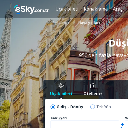
Uçak bileti
Konaklama
Araç
eSky.com.tr
Hava yolları
Düşü
950'den fazla havay
Uçak bileti
Oteller
Gidiş - Dönüş
Tek Yön
Kalkış yeri
V