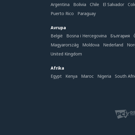
Argentina
Bolivia
Chile
El Salvador
Col
Puerto Rico
Paraguay
Avrupa
België
Bosna i Hercegovina
България
Magyarország
Moldova
Nederland
Nor
United Kingdom
Afrika
Egypt
Kenya
Maroc
Nigeria
South Afri