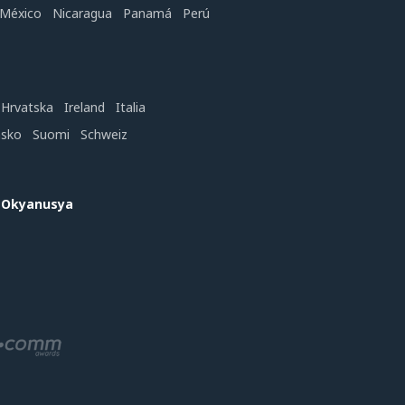
México
Nicaragua
Panamá
Perú
Hrvatska
Ireland
Italia
nsko
Suomi
Schweiz
e Okyanusya