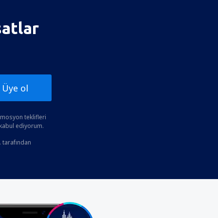
satlar
Üye ol
osyon teklifleri
 kabul ediyorum.
. tarafından