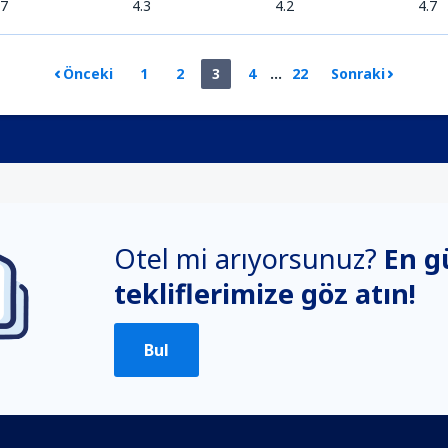
.7
4.3
4.2
4.7
Önceki
1
2
3
4
...
22
Sonraki
Otel mi arıyorsunuz?
En g
tekliflerimize göz atın!
Bul