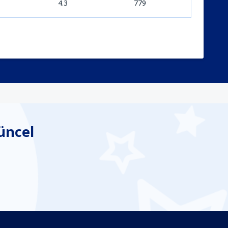
4.3
779
üncel