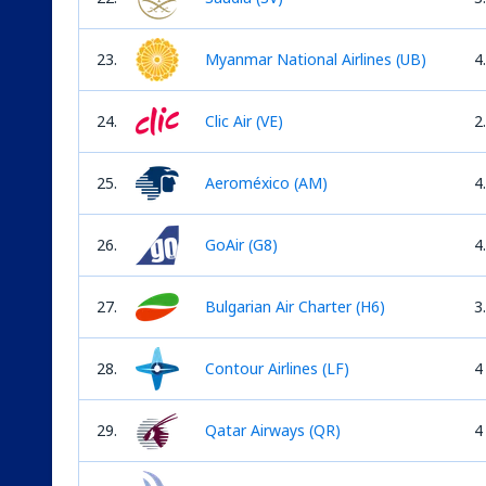
23.
Myanmar National Airlines (UB)
4
24.
Clic Air (VE)
2
25.
Aeroméxico (AM)
4
26.
GoAir (G8)
4
27.
Bulgarian Air Charter (H6)
3
28.
Contour Airlines (LF)
4
29.
Qatar Airways (QR)
4