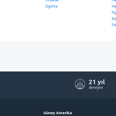
Sigorta
Ha
Fi
Ba
FA
21 yıl
deneyim
Güney Amerika