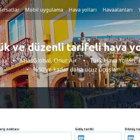
Fırsatlar
Mobil uygulama
Hava yolları
Havaalanları
k ve düzenli tarifeli hava yo
olu
AtlasGlobal, Onur Air
Türk Hava Yolları,
%50'ye kadar daha ucuz uçuşlar
arış noktası
Gidiş tarihi
Dönüş ta