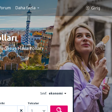
Yorum
Daha fazla
Giriş
lları
 Pegasus Hava Yolları
Sınıf:
ekonomi
rihi
Yolcular
1