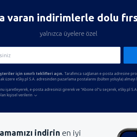
 varan indirimlerle dolu fır
yalnızca üyelere özel
eriler için sınırlı teklifleri açın.
Tarafımca sağlanan e-posta adresine prom
ak üzere eSky.pl S.A. adresinden pazarlama postalarını (bülten yoluyla) almayı
u işaretleyerek, e-posta adresinizi girerek ve "Abone ol"u seçerek, eSky.pl S.A
an kişisel verilerin
amamızı indirin
en iyi