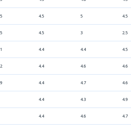
.5
4.5
5
4.5
.5
4.5
3
2.5
.1
4.4
4.4
4.5
.2
4.4
4.6
4.6
.9
4.4
4.7
4.6
4.4
4.3
4.9
4.4
4.6
4.7