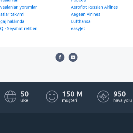
vaalanları yorumlar
Aeroflot Russian Airlines
yatlar takvimi
Aegean Airlines
gaj hakkında
Lufthansa
Q - Seyahat rehberi
easyJet
50
150 M
950
ülke
müşteri
hava yolu