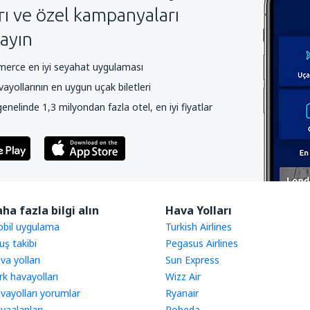
arı ve özel kampanyaları
ayın
rce en iyi seyahat uygulaması
yollarının en uygun uçak biletleri
nelinde 1,3 milyondan fazla otel, en iyi fiyatlar
ha fazla bilgi alın
Hava Yolları
bil uygulama
Turkish Airlines
uş takibi
Pegasus Airlines
va yolları
Sun Express
rk havayolları
Wizz Air
vayolları yorumlar
Ryanair
vaalanları
Pobeda