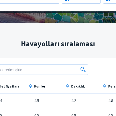
Havayolları sıralaması
ilet fiyatları
Konfor
Dakiklik
Pers
.4
4.5
4.2
4.8
.5
4.5
4.8
4.5