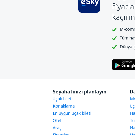
fiyatl
kaçırm
M-comme
Tüm hava
Dünya ge
Seyahatinizi planlayın
Da
Uçak bileti
Mo
Konaklama
Uç
En uygun uçak bileti
Ha
Otel
Tü
Araç
Ha
Firsatlar
Ha