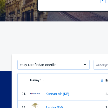
eSky tarafından önerilir
Havayolu
B
21.
Korean Air (KE)
4
22.
Saudia (SV)
3