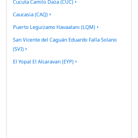
Cucuta Camilo Daza (CUC)
Caucasia (CAQ)
Puerto Leguizamo Havaalanı (LQM)
San Vicente del Caguán Eduardo Falla Solano
(SVI)
El Yopal El Alcaravan (EYP)
El Bagre Airport (EBG)
Quibdo El Carano (UIB)
Bogota El Dorado (BOG)
Armenia El Eden (AXM)
Providencia El Embrujo (PVA)
Medellín