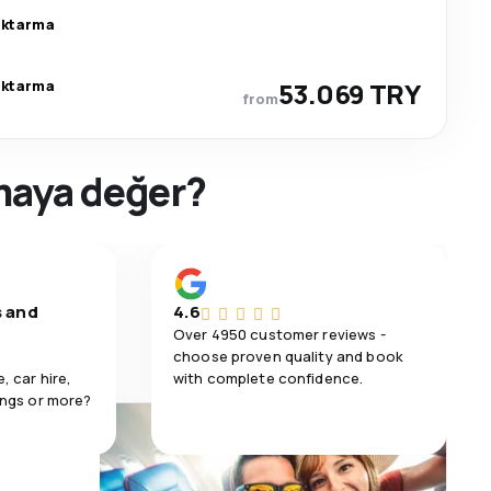
aktarma
aktarma
53.069 TRY
from
rmaya değer?
s and
4.6
Over 4950 customer reviews -
,
choose proven quality and book
, car hire,
with complete confidence.
ings or more?