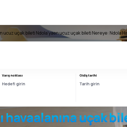
n ucuz uçak bileti Ndola'ya
en ucuz uçak bileti Nereye: Ndola H
Varış noktası
Gidiş tarihi
ı
havaalanına
uçak bil