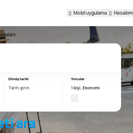
Mobil uygulama
Hesabım
avaalanı
Dönüş tarihi
Yolcular
eti ara