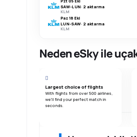
Pzt 05 Eki
SAW
-
LUN
·
2 aktarma
KLM
Paz 18 Eki
LUN
-
SAW
·
2 aktarma
KLM
Neden eSky ile uçak
Largest choice of flights
With flights from over 500 airlines,
we'll find your perfect match in
seconds.