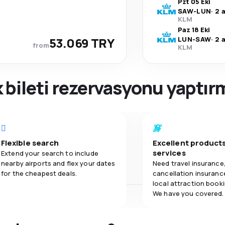
Pzt 05 Eki
SAW
-
LUN
·
2 
KLM
Paz 18 Eki
53.069 TRY
LUN
-
SAW
·
2 
from
KLM
 bileti rezervasyonu yaptı
Flexible search
Excellent product
services
Extend your search to include
nearby airports and flex your dates
Need travel insurance
for the cheapest deals.
cancellation insurance
local attraction book
We have you covered.