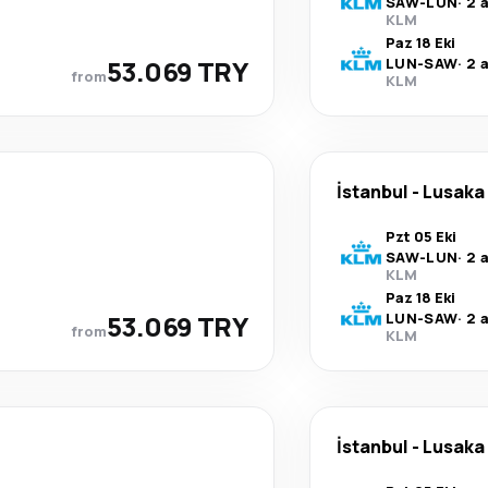
SAW
-
LUN
·
2 
KLM
Paz 18 Eki
53.069 TRY
LUN
-
SAW
·
2 
from
KLM
İstanbul
-
Lusaka
Pzt 05 Eki
SAW
-
LUN
·
2 
KLM
Paz 18 Eki
53.069 TRY
LUN
-
SAW
·
2 
from
KLM
İstanbul
-
Lusaka