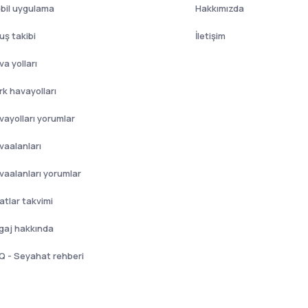
bil uygulama
Hakkımızda
uş takibi
İletişim
a yolları
rk havayolları
vayolları yorumlar
vaalanları
vaalanları yorumlar
atlar takvimi
gaj hakkında
Q - Seyahat rehberi