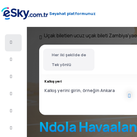
Seyahat platformunuz
Uçak bileti
en ucuz uçak bileti Zambiya'ya
e
Uçak
bileti
Her iki şekilde de
Konaklama
Tek yönlü
Fırsatlar
Kalkış yeri
Yolculuğu
tamamlayın
İlham
ve
tavsiye
Ndola Havaalan
Müşteri
Hizmetleri