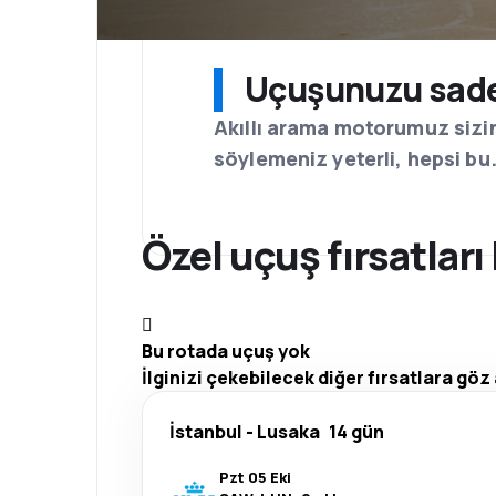
Uçuşunuzu sadec
Akıllı arama motorumuz sizi
söylemeniz yeterli, hepsi bu
Özel uçuş fırsatlar
Bu rotada uçuş yok
İlginizi çekebilecek diğer fırsatlara göz 
İstanbul
-
Lusaka
14 gün
Pzt 05 Eki