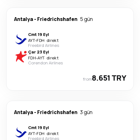
Antalya
-
Friedrichshafen
5 gün
Cmt 19 Eyl
AYT
-
FDH
·
direkt
Freebird Airlines
Çar 23 Eyl
FDH
-
AYT
·
direkt
Corendon Airlines
8.651 TRY
from
Antalya
-
Friedrichshafen
3 gün
Cmt 19 Eyl
AYT
-
FDH
·
direkt
Freebird Airlines