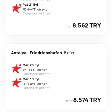
Pzt 21 Eyl
FDH
-
AYT
·
direkt
Corendon Airlines
8.562 TRY
from
Antalya
-
Friedrichshafen
8 gün
Çar 23 Eyl
AYT
-
FDH
·
direkt
Corendon Airlines
Çar 30 Eyl
FDH
-
AYT
·
direkt
Corendon Airlines
8.574 TRY
from