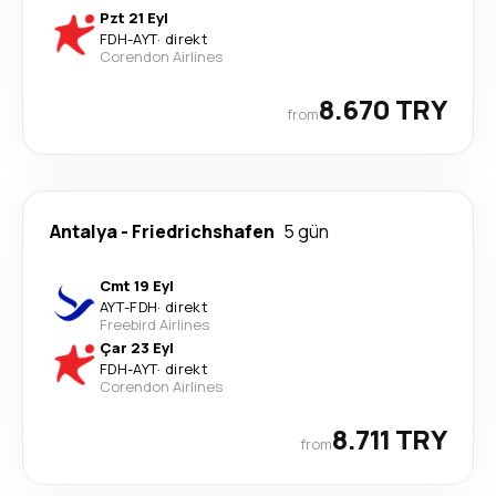
Pzt 21 Eyl
FDH
-
AYT
·
direkt
Corendon Airlines
8.670 TRY
from
Antalya
-
Friedrichshafen
5 gün
Cmt 19 Eyl
AYT
-
FDH
·
direkt
Freebird Airlines
Çar 23 Eyl
FDH
-
AYT
·
direkt
Corendon Airlines
8.711 TRY
from