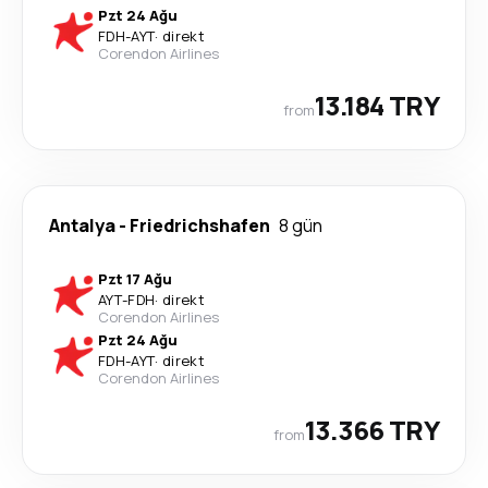
Pzt 24 Ağu
FDH
-
AYT
·
direkt
Corendon Airlines
13.184 TRY
from
Antalya
-
Friedrichshafen
8 gün
Pzt 17 Ağu
AYT
-
FDH
·
direkt
Corendon Airlines
Pzt 24 Ağu
FDH
-
AYT
·
direkt
Corendon Airlines
13.366 TRY
from