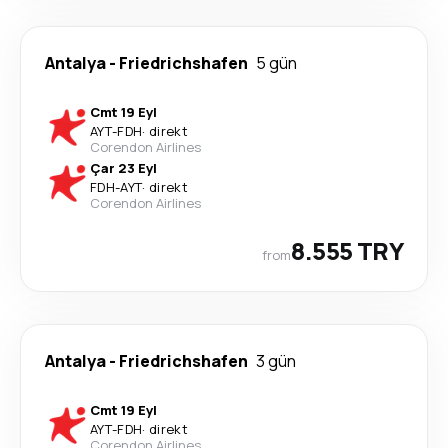
Antalya
-
Friedrichshafen
5 gün
Cmt 19 Eyl
AYT
-
FDH
·
direkt
Corendon Airlines
Çar 23 Eyl
FDH
-
AYT
·
direkt
Corendon Airlines
8.555 TRY
from
Antalya
-
Friedrichshafen
3 gün
Cmt 19 Eyl
AYT
-
FDH
·
direkt
Corendon Airlines