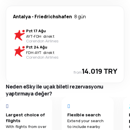
Antalya
-
Friedrichshafen
8 gün
Pzt 17 Ağu
AYT
-
FDH
·
direkt
Corendon Airlines
Pzt 24 Ağu
FDH
-
AYT
·
direkt
Corendon Airlines
14.019 TRY
from
Neden eSky ile uçak bileti rezervasyonu
yaptırmaya değer?
Largest choice of
Flexible search
flights
Extend your search
With flights from over
to include nearby