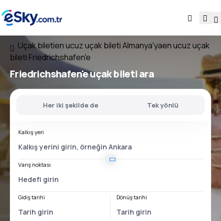
Uçak bileti
en ucuz uçak bileti Almanya'ya
en ucuz uçak
bileti Friedrichshafen'e
Friedrichshafen'e uçak bileti ara
Her iki şekilde de
Tek yönlü
Kalkış yeri
Varış noktası
Gidiş tarihi
Dönüş tarihi