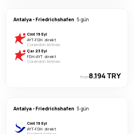
Antalya
-
Friedrichshafen
5 gün
Cmt 19 Eyl
AYT
-
FDH
·
direkt
Corendon Airlines
Çar 23 Eyl
FDH
-
AYT
·
direkt
Corendon Airlines
8.194 TRY
from
Antalya
-
Friedrichshafen
5 gün
Cmt 19 Eyl
AYT
-
FDH
·
direkt
Freebird Airlines