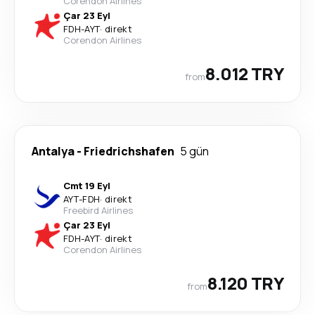
Corendon Airlines
Çar 23 Eyl
FDH
-
AYT
·
direkt
Corendon Airlines
8.012 TRY
from
Antalya
-
Friedrichshafen
5 gün
Cmt 19 Eyl
AYT
-
FDH
·
direkt
Freebird Airlines
Çar 23 Eyl
FDH
-
AYT
·
direkt
Corendon Airlines
8.120 TRY
from