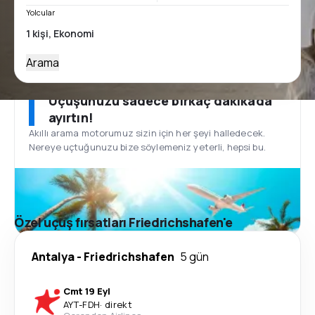
Yolcular
Arama
Uçuşunuzu sadece birkaç dakikada
ayırtın!
Akıllı arama motorumuz sizin için her şeyi halledecek.
Nereye uçtuğunuzu bize söylemeniz yeterli, hepsi bu.
Özel uçuş fırsatları Friedrichshafen'e
Antalya
-
Friedrichshafen
5 gün
Cmt 19 Eyl
AYT
-
FDH
·
direkt