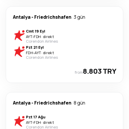
Antalya
-
Friedrichshafen
3 gün
Cmt 19 Eyl
AYT
-
FDH
·
direkt
Corendon Airlines
Pzt 21 Eyl
FDH
-
AYT
·
direkt
Corendon Airlines
8.803 TRY
from
Antalya
-
Friedrichshafen
8 gün
Pzt 17 Ağu
AYT
-
FDH
·
direkt
Corendon Airlines