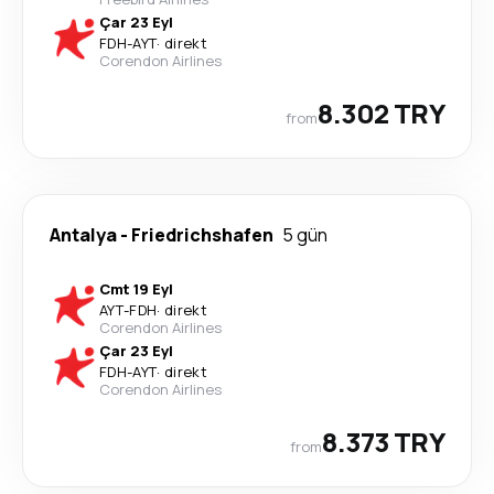
Çar 23 Eyl
FDH
-
AYT
·
direkt
Corendon Airlines
8.302 TRY
from
Antalya
-
Friedrichshafen
5 gün
Cmt 19 Eyl
AYT
-
FDH
·
direkt
Corendon Airlines
Çar 23 Eyl
FDH
-
AYT
·
direkt
Corendon Airlines
8.373 TRY
from