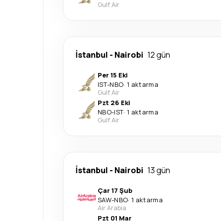
Gulf Air
İstanbul
-
Nairobi
12 gün
Per 15 Eki
IST
-
NBO
·
1 aktarma
Gulf Air
Pzt 26 Eki
NBO
-
IST
·
1 aktarma
Gulf Air
İstanbul
-
Nairobi
13 gün
Çar 17 Şub
SAW
-
NBO
·
1 aktarma
Air Arabia
Pzt 01 Mar