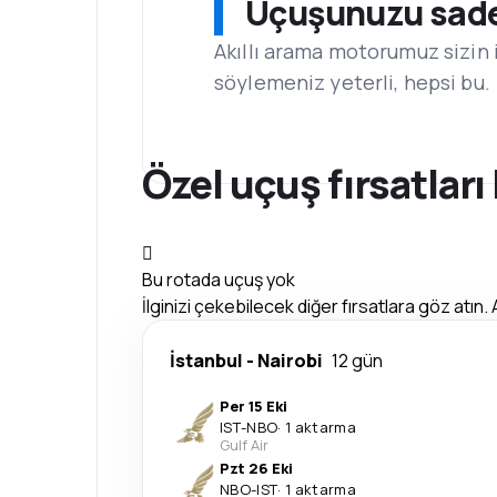
Uçuşunuzu sadec
Akıllı arama motorumuz sizin 
söylemeniz yeterli, hepsi bu.
Özel uçuş fırsatlar
Bu rotada uçuş yok
İlginizi çekebilecek diğer fırsatlara göz atın. 
İstanbul
-
Nairobi
12 gün
Per 15 Eki
IST
-
NBO
·
1 aktarma
Gulf Air
Pzt 26 Eki
NBO
-
IST
·
1 aktarma