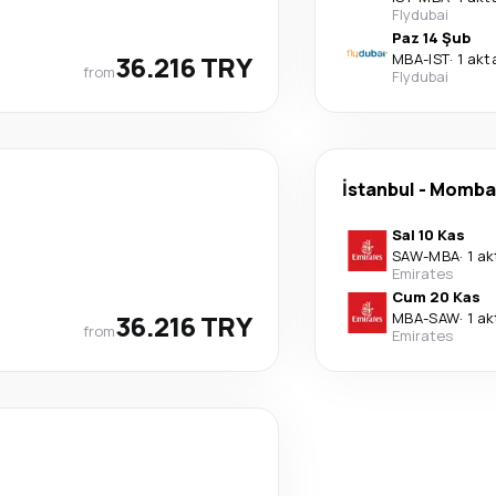
Flydubai
Paz 14 Şub
36.216 TRY
MBA
-
IST
·
1 ak
from
Flydubai
İstanbul
-
Momba
Sal 10 Kas
SAW
-
MBA
·
1 a
Emirates
Cum 20 Kas
36.216 TRY
MBA
-
SAW
·
1 a
from
Emirates