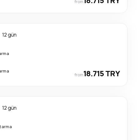
18.715 TRY
from
12 gün
tarma
tarma
18.715 TRY
from
12 gün
ktarma