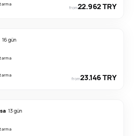
ktarma
22.962 TRY
from
16 gün
ktarma
ktarma
23.146 TRY
from
sa
13 gün
ktarma