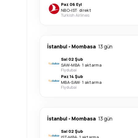
Paz 06 Eyl
NBO
-
IST
·
direkt
Turkish Airlines
İstanbul
-
Mombasa
13 gün
Sal 02 Şub
SAW
-
MBA
·
1 aktarma
Flydubai
Paz 14 Şub
MBA
-
SAW
·
1 aktarma
Flydubai
İstanbul
-
Mombasa
13 gün
Sal 02 Şub
IST
-
MBA
·
1 aktarma