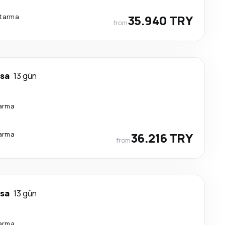
ktarma
35.940 TRY
from
sa
13 gün
tarma
tarma
36.216 TRY
from
sa
13 gün
tarma