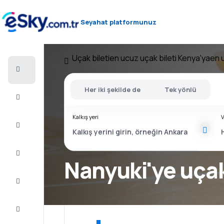
Seyahat platformunuz
Uçak bileti
en ucuz uçak bileti Kenya'ya
en 
Uçak
bileti
Her iki şekilde de
Tek yönlü
Konaklama
Kalkış yeri
V
Fırsatlar
Yolculuğu
tamamlayın
Nanyuki'ye uçak
İlham
ve
tavsiye
Müşteri
Hizmetleri