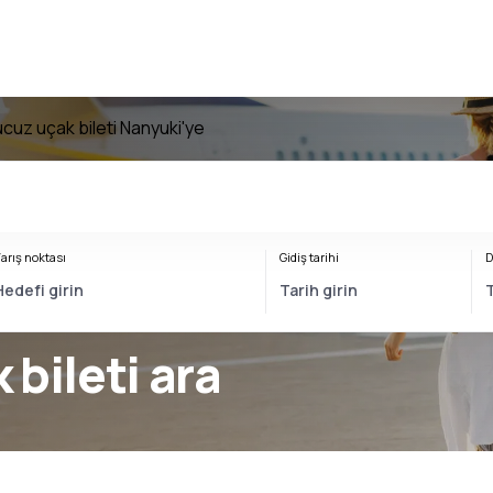
ucuz uçak bileti Nanyuki'ye
arış noktası
Gidiş tarihi
D
 bileti ara