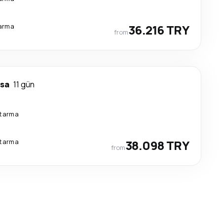
tarma
36.216 TRY
from
sa
11 gün
ktarma
ktarma
38.098 TRY
from