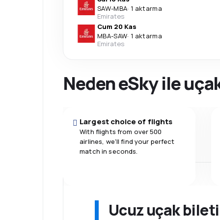
SAW
-
MBA
·
1 aktarma
Emirates
Cum 20 Kas
MBA
-
SAW
·
1 aktarma
Emirates
Neden eSky ile uçak
Largest choice of flights
With flights from over 500
airlines, we'll find your perfect
match in seconds.
Ucuz uçak bilet