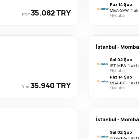
Paz 14 Şub
35.082 TRY
MBA
-
SAW
·
1 a
from
Flydubai
İstanbul
-
Momba
Sal 02 Şub
IST
-
MBA
·
1 ak
Flydubai
Paz 14 Şub
35.940 TRY
MBA
-
IST
·
1 ak
from
Flydubai
İstanbul
-
Momba
Sal 02 Şub
IST
-
MBA
·
1 ak