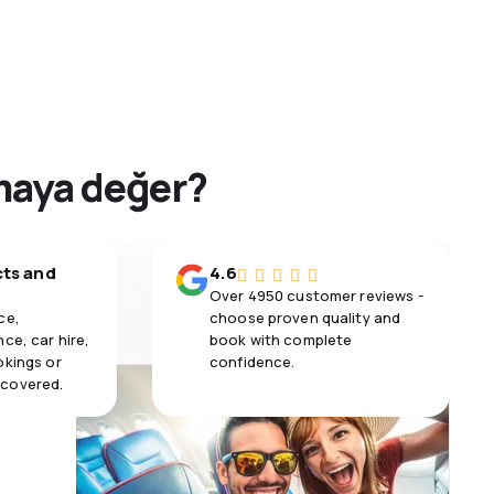
rmaya değer?
cts and
4.6
Over 4950 customer reviews -
ce,
choose proven quality and
ce, car hire,
book with complete
okings or
confidence.
 covered.