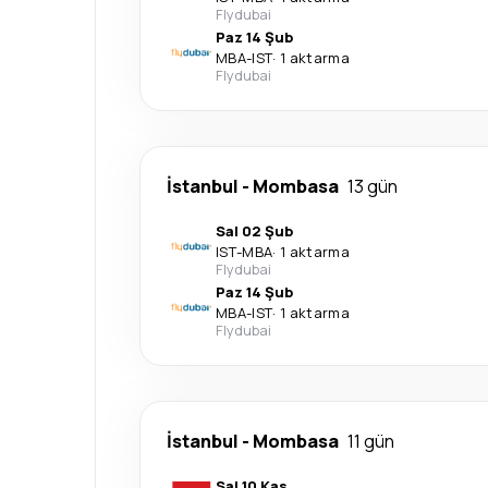
Flydubai
Paz 14 Şub
MBA
-
IST
·
1 aktarma
Flydubai
İstanbul
-
Mombasa
13 gün
Sal 02 Şub
IST
-
MBA
·
1 aktarma
Flydubai
Paz 14 Şub
MBA
-
IST
·
1 aktarma
Flydubai
İstanbul
-
Mombasa
11 gün
Sal 10 Kas