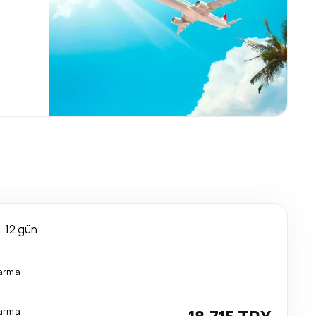
12 gün
tarma
tarma