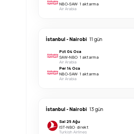
NBO
-
SAW
·
1 aktarma
Air Arabia
İstanbul
-
Nairobi
11 gün
Pzt 04 Oca
SAW
-
NBO
·
1 aktarma
Air Arabia
Per 14 Oca
NBO
-
SAW
·
1 aktarma
Air Arabia
İstanbul
-
Nairobi
13 gün
Sal 25 Ağu
IST
-
NBO
·
direkt
Turkish Airlines