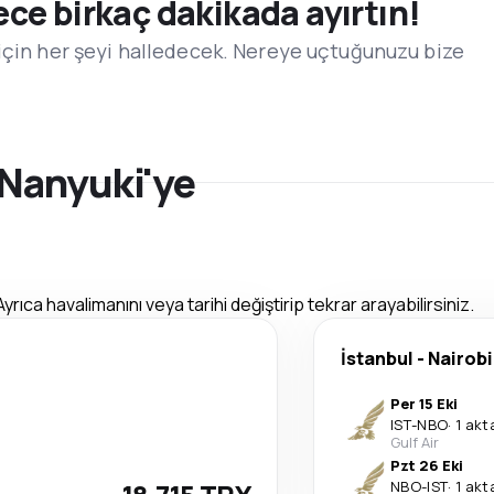
e birkaç dakikada ayırtın!
için her şeyi halledecek. Nereye uçtuğunuzu bize
ı Nanyuki'ye
Ayrıca havalimanını veya tarihi değiştirip tekrar arayabilirsiniz.
İstanbul
-
Nairobi
Per 15 Eki
IST
-
NBO
·
1 ak
Gulf Air
Pzt 26 Eki
NBO
-
IST
·
1 ak