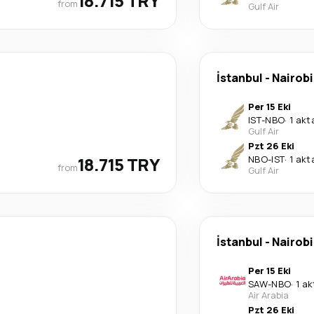
18.715 TRY
from
Gulf Air
İstanbul
-
Nairobi
Per 15 Eki
IST
-
NBO
·
1 ak
Gulf Air
Pzt 26 Eki
18.715 TRY
NBO
-
IST
·
1 ak
from
Gulf Air
İstanbul
-
Nairobi
Per 15 Eki
SAW
-
NBO
·
1 a
Air Arabia
Pzt 26 Eki