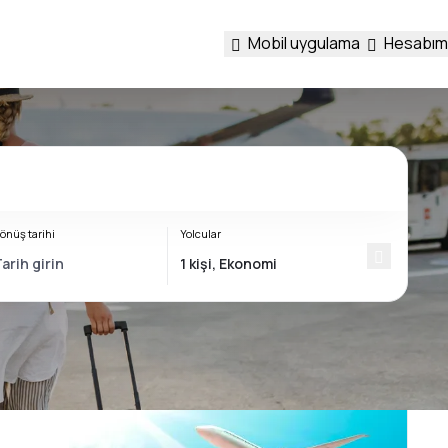
Mobil uygulama
Hesabım
önüş tarihi
Yolcular