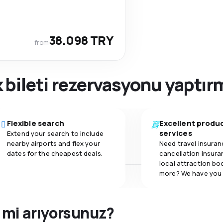
38.098 TRY
from
 bileti rezervasyonu yaptı
Flexible search
Excellent produ
services
Extend your search to include
nearby airports and flex your
Need travel insuran
dates for the cheapest deals.
cancellation insuran
local attraction bo
more? We have you
i mi arıyorsunuz?