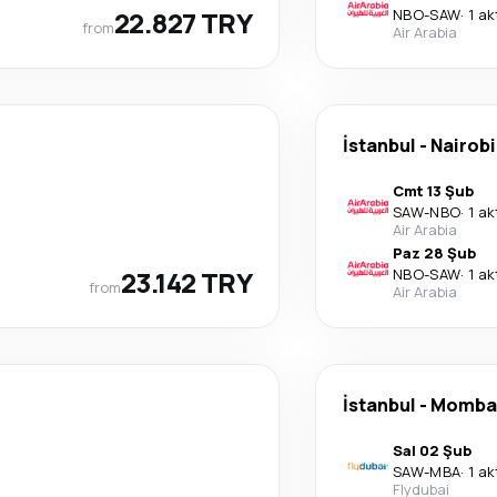
22.827 TRY
NBO
-
SAW
·
1 a
from
Air Arabia
İstanbul
-
Nairobi
Cmt 13 Şub
SAW
-
NBO
·
1 a
Air Arabia
Paz 28 Şub
23.142 TRY
NBO
-
SAW
·
1 a
from
Air Arabia
İstanbul
-
Momba
Sal 02 Şub
SAW
-
MBA
·
1 a
Flydubai