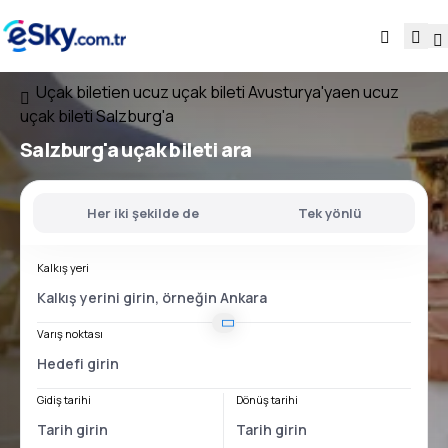
Uçak bileti
en ucuz uçak bileti Avusturya'ya
en ucuz
uçak bileti Salzburg'a
Salzburg'a uçak bileti ara
Her iki şekilde de
Tek yönlü
Kalkış yeri
Varış noktası
Gidiş tarihi
Dönüş tarihi