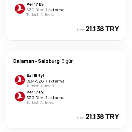
Per 17 Eyl
SZG
-
DLM
·
1 aktarma
Turkish Airlines
21.138 TRY
from
Dalaman
-
Salzburg
3 gün
Sal 15 Eyl
DLM
-
SZG
·
1 aktarma
Turkish Airlines
Per 17 Eyl
SZG
-
DLM
·
1 aktarma
Turkish Airlines
21.138 TRY
from