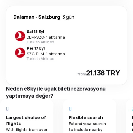
Dalaman
-
Salzburg
3 gün
Sal 15 Eyl
DLM
-
SZG
·
1 aktarma
Turkish Airlines
Per 17 Eyl
SZG
-
DLM
·
1 aktarma
Turkish Airlines
21.138 TRY
from
Neden eSky ile uçak bileti rezervasyonu
yaptırmaya değer?
Largest choice of
Flexible search
flights
Extend your search
With flights from over
to include nearby