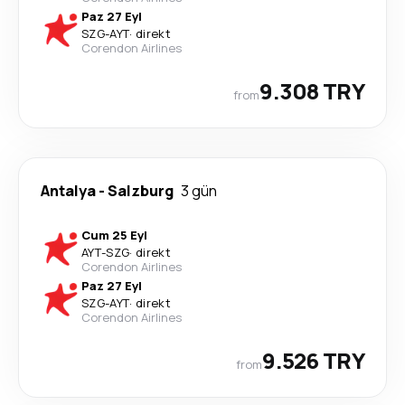
Paz 27 Eyl
SZG
-
AYT
·
direkt
Corendon Airlines
9.308 TRY
from
Antalya
-
Salzburg
3 gün
Cum 25 Eyl
AYT
-
SZG
·
direkt
Corendon Airlines
Paz 27 Eyl
SZG
-
AYT
·
direkt
Corendon Airlines
9.526 TRY
from