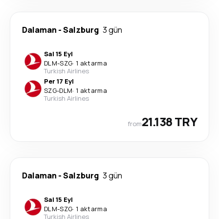
Dalaman
-
Salzburg
3 gün
Sal 15 Eyl
DLM
-
SZG
·
1 aktarma
Turkish Airlines
Per 17 Eyl
SZG
-
DLM
·
1 aktarma
Turkish Airlines
21.138 TRY
from
Dalaman
-
Salzburg
3 gün
Sal 15 Eyl
DLM
-
SZG
·
1 aktarma
Turkish Airlines