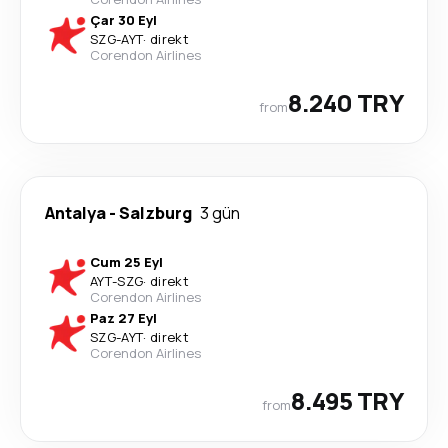
Çar 30 Eyl
SZG
-
AYT
·
direkt
Corendon Airlines
8.240 TRY
from
Antalya
-
Salzburg
3 gün
Cum 25 Eyl
AYT
-
SZG
·
direkt
Corendon Airlines
Paz 27 Eyl
SZG
-
AYT
·
direkt
Corendon Airlines
8.495 TRY
from