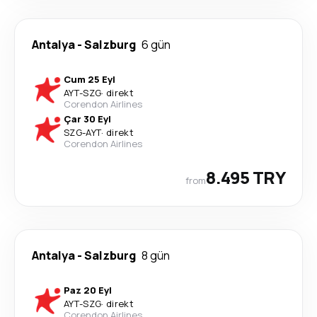
Antalya
-
Salzburg
6 gün
Cum 25 Eyl
AYT
-
SZG
·
direkt
Corendon Airlines
Çar 30 Eyl
SZG
-
AYT
·
direkt
Corendon Airlines
8.495 TRY
from
Antalya
-
Salzburg
8 gün
Paz 20 Eyl
AYT
-
SZG
·
direkt
Corendon Airlines