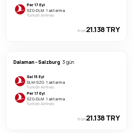
Per 17 Eyl
SZG
-
DLM
·
1 aktarma
Turkish Airlines
21.138 TRY
from
Dalaman
-
Salzburg
3 gün
Sal 15 Eyl
DLM
-
SZG
·
1 aktarma
Turkish Airlines
Per 17 Eyl
SZG
-
DLM
·
1 aktarma
Turkish Airlines
21.138 TRY
from