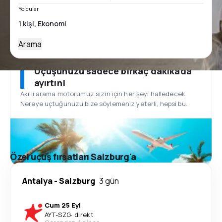
Yolcular
Arama
Uçuşunuzu sadece birkaç dakikada
ayırtın!
Akıllı arama motorumuz sizin için her şeyi halledecek.
Nereye uçtuğunuzu bize söylemeniz yeterli, hepsi bu.
Özel uçuş fırsatları Salzburg'a
Antalya
-
Salzburg
3 gün
Cum 25 Eyl
AYT
-
SZG
·
direkt