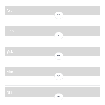
Ara
??
Oca
??
Şub
??
Mar
??
Nis
??