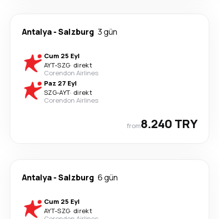
Antalya
-
Salzburg
3 gün
Cum 25 Eyl
AYT
-
SZG
·
direkt
Corendon Airlines
Paz 27 Eyl
SZG
-
AYT
·
direkt
Corendon Airlines
8.240 TRY
from
Antalya
-
Salzburg
6 gün
Cum 25 Eyl
AYT
-
SZG
·
direkt
Corendon Airlines