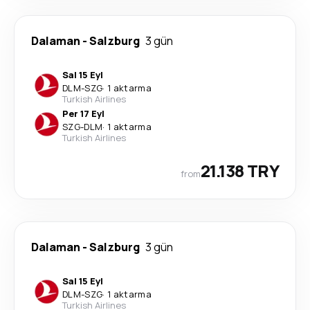
Dalaman
-
Salzburg
3 gün
Sal 15 Eyl
DLM
-
SZG
·
1 aktarma
Turkish Airlines
Per 17 Eyl
SZG
-
DLM
·
1 aktarma
Turkish Airlines
21.138 TRY
from
Dalaman
-
Salzburg
3 gün
Sal 15 Eyl
DLM
-
SZG
·
1 aktarma
Turkish Airlines