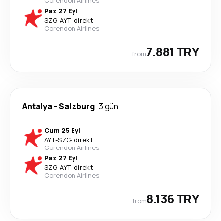
Corendon Airlines
Paz 27 Eyl
SZG
-
AYT
·
direkt
Corendon Airlines
7.881 TRY
from
Antalya
-
Salzburg
3 gün
Cum 25 Eyl
AYT
-
SZG
·
direkt
Corendon Airlines
Paz 27 Eyl
SZG
-
AYT
·
direkt
Corendon Airlines
8.136 TRY
from