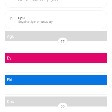
En ucuz gidiş-dönüş uçuşu
Eylül
Seyahat için en ucuz ay
Ağu
??
Eyl
Eki
Kas
??