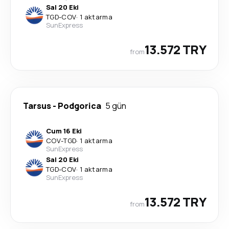
Sal 20 Eki
TGD
-
COV
·
1 aktarma
SunExpress
13.572 TRY
from
Tarsus
-
Podgorica
5 gün
Cum 16 Eki
COV
-
TGD
·
1 aktarma
SunExpress
Sal 20 Eki
TGD
-
COV
·
1 aktarma
SunExpress
13.572 TRY
from