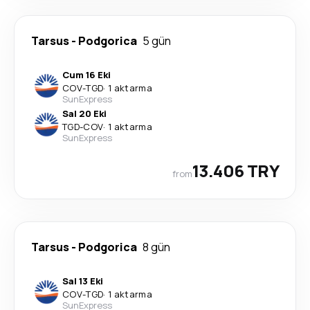
Tarsus
-
Podgorica
5 gün
Cum 16 Eki
COV
-
TGD
·
1 aktarma
SunExpress
Sal 20 Eki
TGD
-
COV
·
1 aktarma
SunExpress
13.406 TRY
from
Tarsus
-
Podgorica
8 gün
Sal 13 Eki
COV
-
TGD
·
1 aktarma
SunExpress