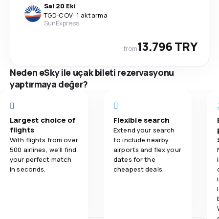
Sal 20 Eki
TGD
-
COV
·
1 aktarma
SunExpress
13.796 TRY
from
Neden eSky ile uçak bileti rezervasyonu
yaptırmaya değer?
Largest choice of
Flexible search
flights
Extend your search
With flights from over
to include nearby
500 airlines, we'll find
airports and flex your
your perfect match
dates for the
in seconds.
cheapest deals.