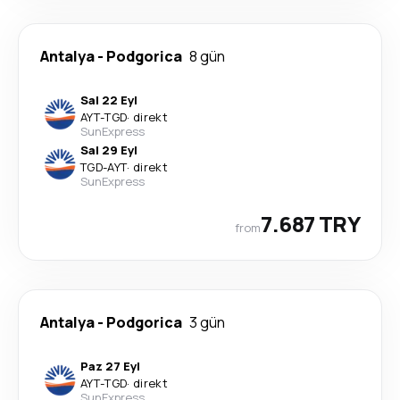
Antalya
-
Podgorica
8 gün
Sal 22 Eyl
AYT
-
TGD
·
direkt
SunExpress
Sal 29 Eyl
TGD
-
AYT
·
direkt
SunExpress
7.687 TRY
from
Antalya
-
Podgorica
3 gün
Paz 27 Eyl
AYT
-
TGD
·
direkt
SunExpress