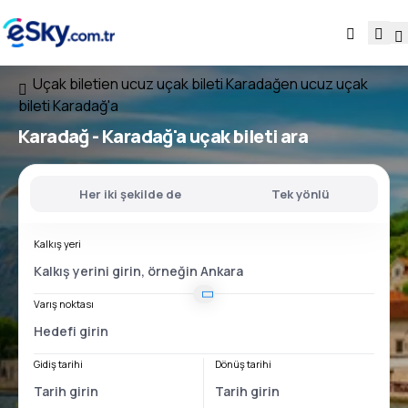
Uçak bileti
en ucuz uçak bileti Karadağ
en ucuz uçak
bileti Karadağ'a
Karadağ - Karadağ'a
uçak bileti ara
Her iki şekilde de
Tek yönlü
Kalkış yeri
Varış noktası
Gidiş tarihi
Dönüş tarihi