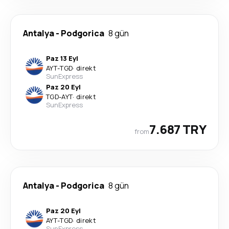
Antalya
-
Podgorica
8 gün
Paz 13 Eyl
AYT
-
TGD
·
direkt
SunExpress
Paz 20 Eyl
TGD
-
AYT
·
direkt
SunExpress
7.687 TRY
from
Antalya
-
Podgorica
8 gün
Paz 20 Eyl
AYT
-
TGD
·
direkt
SunExpress