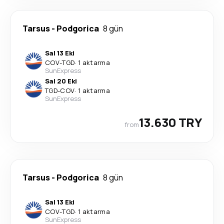
Tarsus
-
Podgorica
8 gün
Sal 13 Eki
COV
-
TGD
·
1 aktarma
SunExpress
Sal 20 Eki
TGD
-
COV
·
1 aktarma
SunExpress
13.630 TRY
from
Tarsus
-
Podgorica
8 gün
Sal 13 Eki
COV
-
TGD
·
1 aktarma
SunExpress