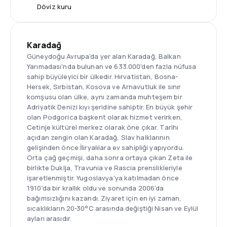
Döviz kuru
Karadağ
Güneydoğu Avrupa'da yer alan Karadağ, Balkan
Yarımadası'nda bulunan ve 633.000'den fazla nüfusa
sahip büyüleyici bir ülkedir. Hırvatistan, Bosna-
Hersek, Sırbistan, Kosova ve Arnavutluk ile sınır
komşusu olan ülke, aynı zamanda muhteşem bir
Adriyatik Denizi kıyı şeridine sahiptir. En büyük şehir
olan Podgorica başkent olarak hizmet verirken,
Cetinje kültürel merkez olarak öne çıkar. Tarihi
açıdan zengin olan Karadağ, Slav halklarının
gelişinden önce İliryalılara ev sahipliği yapıyordu.
Orta çağ geçmişi, daha sonra ortaya çıkan Zeta ile
birlikte Duklja, Travunia ve Rascia prenslikleriyle
işaretlenmiştir. Yugoslavya'ya katılmadan önce
1910'da bir krallık oldu ve sonunda 2006'da
bağımsızlığını kazandı. Ziyaret için en iyi zaman,
sıcaklıkların 20-30°C arasında değiştiği Nisan ve Eylül
ayları arasıdır.