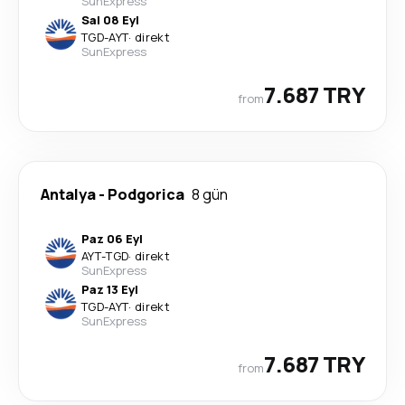
SunExpress
Sal 08 Eyl
TGD
-
AYT
·
direkt
SunExpress
7.687 TRY
from
Antalya
-
Podgorica
8 gün
Paz 06 Eyl
AYT
-
TGD
·
direkt
SunExpress
Paz 13 Eyl
TGD
-
AYT
·
direkt
SunExpress
7.687 TRY
from