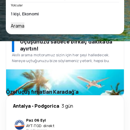
Yolcular
Arama
Uçuşunuzu sadece birkaç dakikada
ayırtın!
Akıllı arama motorumuz sizin için her şeyi halledecek.
Nereye uçtuğunuzu bize söylemeniz yeterli, hepsi bu.
Özel uçuş fırsatları Karadağ'a
Antalya
-
Podgorica
3 gün
Paz 06 Eyl
AYT
-
TGD
·
direkt