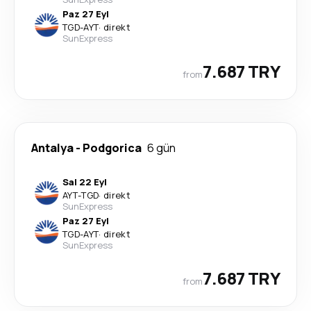
Paz 27 Eyl
TGD
-
AYT
·
direkt
SunExpress
7.687 TRY
from
Antalya
-
Podgorica
6 gün
Sal 22 Eyl
AYT
-
TGD
·
direkt
SunExpress
Paz 27 Eyl
TGD
-
AYT
·
direkt
SunExpress
7.687 TRY
from