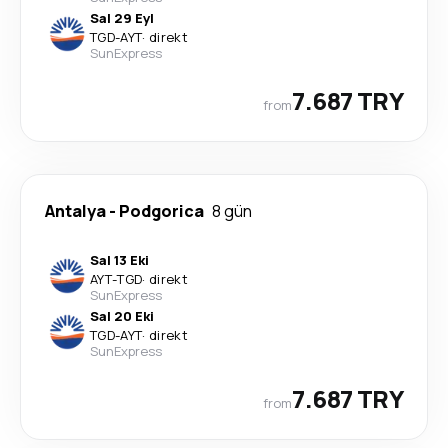
Sal 29 Eyl
TGD
-
AYT
·
direkt
SunExpress
7.687 TRY
from
Antalya
-
Podgorica
8 gün
Sal 13 Eki
AYT
-
TGD
·
direkt
SunExpress
Sal 20 Eki
TGD
-
AYT
·
direkt
SunExpress
7.687 TRY
from