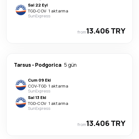
Sal 22 Eyl
TGD
-
COV
·
1 aktarma
SunExpress
13.406 TRY
from
Tarsus
-
Podgorica
5 gün
Cum 09 Eki
COV
-
TGD
·
1 aktarma
SunExpress
Sal 13 Eki
TGD
-
COV
·
1 aktarma
SunExpress
13.406 TRY
from