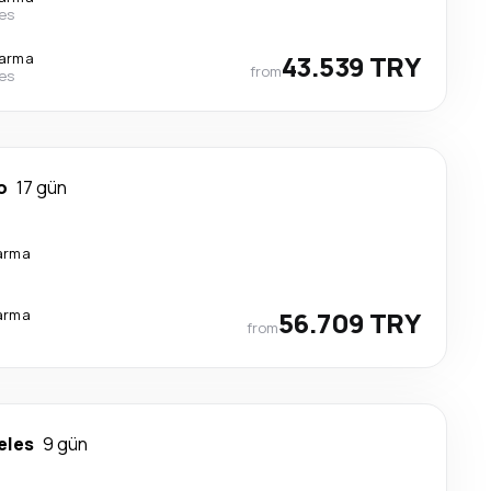
nes
tarma
43.539 TRY
from
nes
o
17 gün
arma
arma
56.709 TRY
from
eles
9 gün