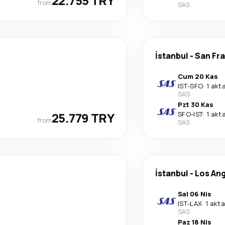
22.755 TRY
from
SAS
İstanbul
-
San Fr
Cum 20 Kas
IST
-
SFO
·
1 akt
SAS
Pzt 30 Kas
25.779 TRY
SFO
-
IST
·
1 akt
from
SAS
İstanbul
-
Los An
Sal 06 Nis
IST
-
LAX
·
1 akt
SAS
Paz 18 Nis