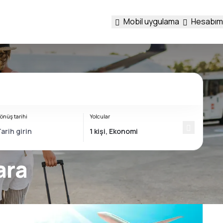
Mobil uygulama
Hesabım
önüş tarihi
Yolcular
ara