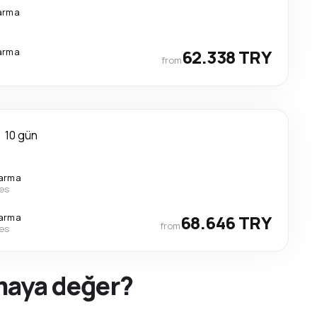
arma
arma
62.338 TRY
from
10 gün
tarma
nes
tarma
68.646 TRY
from
nes
rmaya değer?