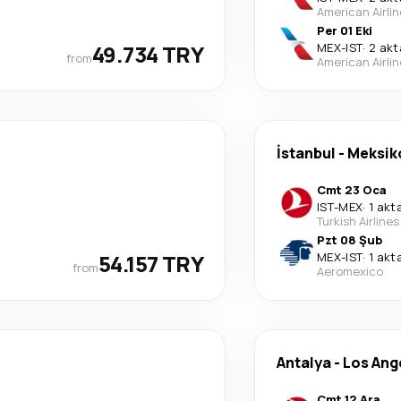
American Airli
Per 01 Eki
49.734 TRY
MEX
-
IST
·
2 ak
from
American Airli
İstanbul
-
Meksik
Cmt 23 Oca
IST
-
MEX
·
1 akt
Turkish Airlines
Pzt 08 Şub
54.157 TRY
MEX
-
IST
·
1 akt
from
Aeromexico
Antalya
-
Los Ang
Cmt 12 Ara