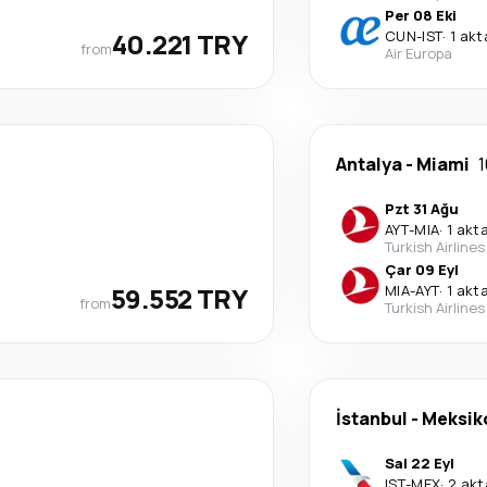
Per 08 Eki
40.221 TRY
CUN
-
IST
·
1 ak
from
Air Europa
Antalya
-
Miami
1
Pzt 31 Ağu
AYT
-
MIA
·
1 akt
Turkish Airlines
Çar 09 Eyl
59.552 TRY
MIA
-
AYT
·
1 akt
from
Turkish Airlines
İstanbul
-
Meksik
Sal 22 Eyl
IST
-
MEX
·
2 ak