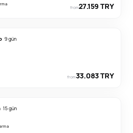
arma
27.159 TRY
from
o
9 gün
33.083 TRY
from
n
15 gün
tarma