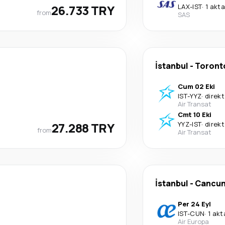
26.733 TRY
LAX
-
IST
·
1 akt
from
SAS
İstanbul
-
Toront
Cum 02 Eki
IST
-
YYZ
·
direkt
Air Transat
Cmt 10 Eki
27.288 TRY
YYZ
-
IST
·
direkt
from
Air Transat
İstanbul
-
Cancu
Per 24 Eyl
IST
-
CUN
·
1 ak
Air Europa