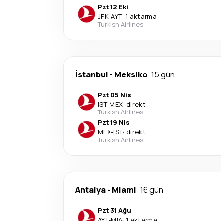
Pzt 12 Eki
JFK
-
AYT
·
1 aktarma
Turkish Airlines
İstanbul
-
Meksiko
15 gün
Pzt 05 Nis
IST
-
MEX
·
direkt
Turkish Airlines
Pzt 19 Nis
MEX
-
IST
·
direkt
Turkish Airlines
Antalya
-
Miami
16 gün
Pzt 31 Ağu
AYT
-
MIA
·
1 aktarma