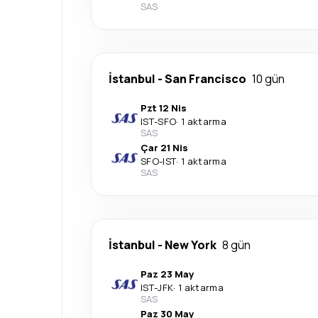
SAS
İstanbul
-
San Francisco
10 gün
Pzt 12 Nis
IST
-
SFO
·
1 aktarma
SAS
Çar 21 Nis
SFO
-
IST
·
1 aktarma
SAS
İstanbul
-
New York
8 gün
Paz 23 May
IST
-
JFK
·
1 aktarma
SAS
Paz 30 May