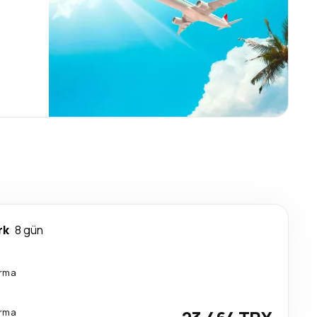
rk
8 gün
arma
arma