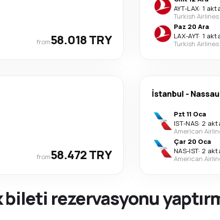
AYT
-
LAX
·
1 akt
Turkish Airlines
Paz 20 Ara
58.018 TRY
LAX
-
AYT
·
1 akt
from
Turkish Airlines
İstanbul
-
Nassau
Pzt 11 Oca
IST
-
NAS
·
2 ak
American Airli
Çar 20 Oca
58.472 TRY
NAS
-
IST
·
2 ak
from
American Airli
 bileti rezervasyonu yaptı