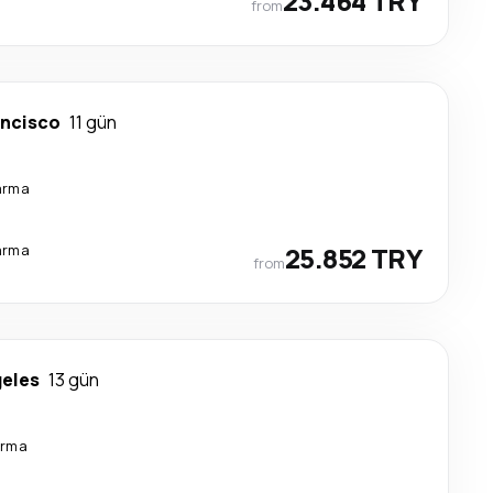
23.464 TRY
from
ancisco
11 gün
arma
arma
25.852 TRY
from
geles
13 gün
arma