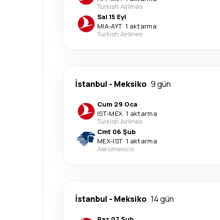
Turkish Airlines
Sal 15 Eyl
MIA
-
AYT
·
1 aktarma
Turkish Airlines
İstanbul
-
Meksiko
9 gün
Cum 29 Oca
IST
-
MEX
·
1 aktarma
Turkish Airlines
Cmt 06 Şub
MEX
-
IST
·
1 aktarma
Aeromexico
İstanbul
-
Meksiko
14 gün
Paz 07 Şub