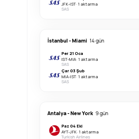
JFK
-
IST
·
1 aktarma
SAS
İstanbul
-
Miami
14 gün
Per 21 Oca
IST
-
MIA
·
1 aktarma
SAS
Çar 03 Şub
MIA
-
IST
·
1 aktarma
SAS
Antalya
-
New York
9 gün
Paz 04 Eki
AYT
-
JFK
·
1 aktarma
Turkish Airlines