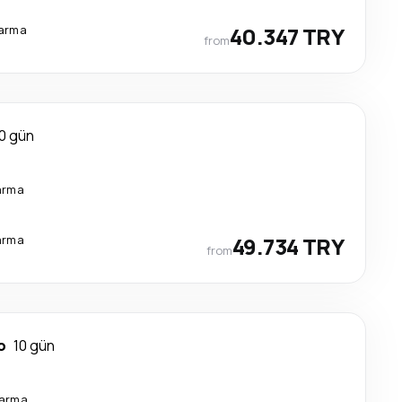
tarma
40.347 TRY
from
0 gün
arma
arma
49.734 TRY
from
o
10 gün
tarma