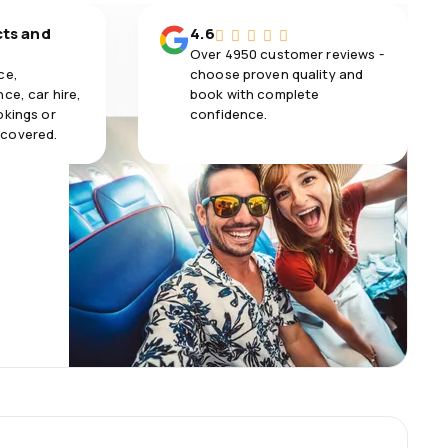
cts and
4.6
Over 4950 customer reviews -
ce,
choose proven quality and
ce, car hire,
book with complete
okings or
confidence.
 covered.