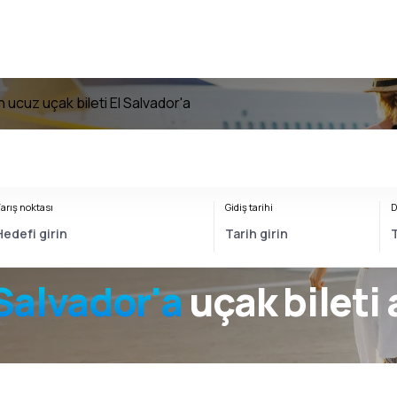
n ucuz uçak bileti El Salvador'a
arış noktası
Gidiş tarihi
D
 Salvador'a
uçak bileti 