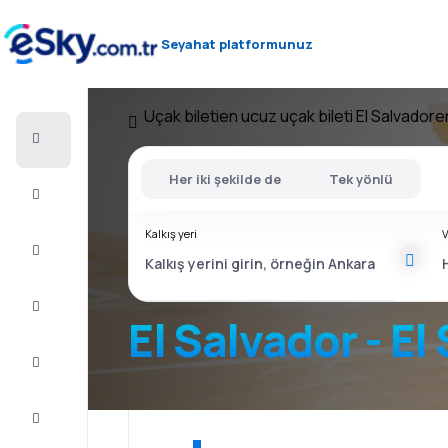
Seyahat platformunuz
Uçak bileti
en ucuz uçak bileti El Salvador
e
Uçak
bileti
Her iki şekilde de
Tek yönlü
Konaklama
Kalkış yeri
V
Fırsatlar
Yolculuğu
tamamlayın
El Salvador - El
İlham
ve
tavsiye
Müşteri
Hizmetleri