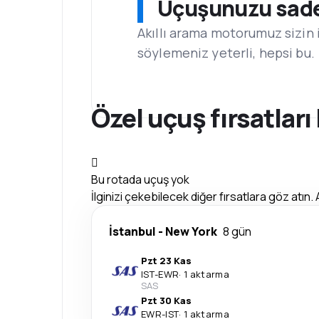
Uçuşunuzu sadec
Akıllı arama motorumuz sizin 
söylemeniz yeterli, hepsi bu.
Özel uçuş fırsatları
Bu rotada uçuş yok
İlginizi çekebilecek diğer fırsatlara göz atın. 
İstanbul
-
New York
8 gün
Pzt 23 Kas
IST
-
EWR
·
1 aktarma
SAS
Pzt 30 Kas
EWR
-
IST
·
1 aktarma