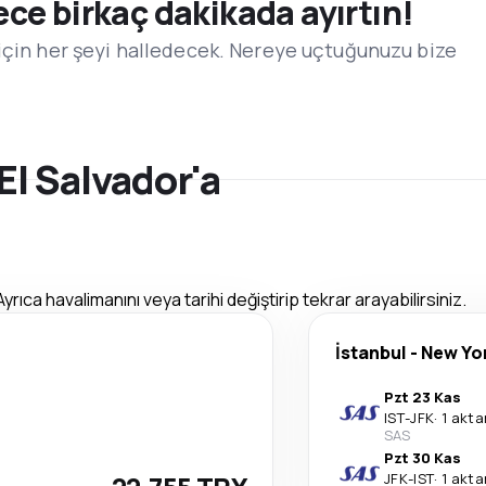
e birkaç dakikada ayırtın!
için her şeyi halledecek. Nereye uçtuğunuzu bize
 El Salvador'a
Ayrıca havalimanını veya tarihi değiştirip tekrar arayabilirsiniz.
İstanbul
-
New Yo
Pzt 23 Kas
IST
-
JFK
·
1 akt
SAS
Pzt 30 Kas
JFK
-
IST
·
1 akt