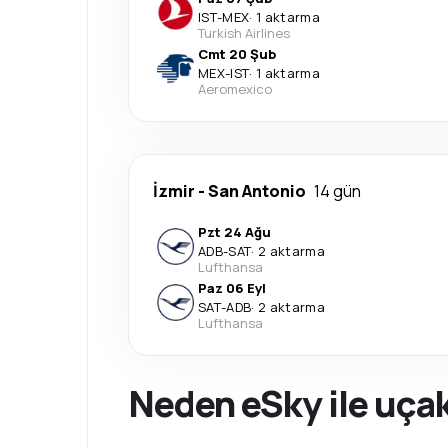
IST
-
MEX
·
1 aktarma
Turkish Airlines
Cmt 20 Şub
MEX
-
IST
·
1 aktarma
Aeromexico
İzmir
-
San Antonio
14 gün
Pzt 24 Ağu
ADB
-
SAT
·
2 aktarma
Lufthansa
Paz 06 Eyl
SAT
-
ADB
·
2 aktarma
Lufthansa
Neden eSky ile uçak