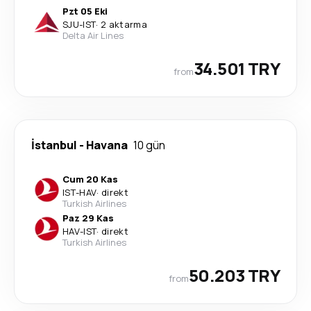
Pzt 05 Eki
SJU
-
IST
·
2 aktarma
Delta Air Lines
34.501 TRY
from
İstanbul
-
Havana
10 gün
Cum 20 Kas
IST
-
HAV
·
direkt
Turkish Airlines
Paz 29 Kas
HAV
-
IST
·
direkt
Turkish Airlines
50.203 TRY
from