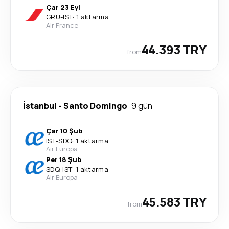
Çar 23 Eyl
GRU
-
IST
·
1 aktarma
Air France
44.393 TRY
from
İstanbul
-
Santo Domingo
9 gün
Çar 10 Şub
IST
-
SDQ
·
1 aktarma
Air Europa
Per 18 Şub
SDQ
-
IST
·
1 aktarma
Air Europa
45.583 TRY
from