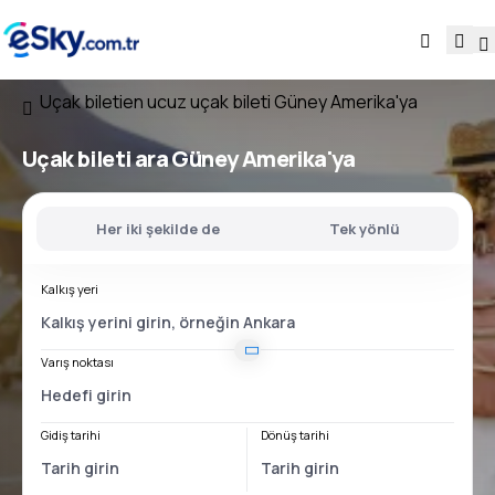
Uçak bileti
en ucuz uçak bileti Güney Amerika'ya
Uçak bileti ara Güney Amerika'ya
Her iki şekilde de
Tek yönlü
Kalkış yeri
Varış noktası
Gidiş tarihi
Dönüş tarihi