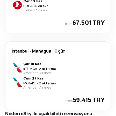
Çar 30 Haz
SCL
-
IST
·
direkt
Turkish Airlines
67.501 TRY
from
İstanbul
-
Managua
10 gün
Çar 18 Kas
IST
-
MGA
·
2 aktarma
American Airlines
Cum 27 Kas
MGA
-
IST
·
2 aktarma
American Airlines
59.415 TRY
from
Neden eSky ile uçak bileti rezervasyonu