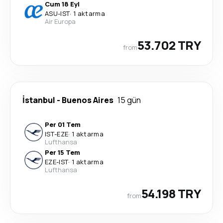
Cum 18 Eyl
ASU
-
IST
·
1 aktarma
Air Europa
53.702 TRY
from
İstanbul
-
Buenos Aires
15 gün
Per 01 Tem
IST
-
EZE
·
1 aktarma
Lufthansa
Per 15 Tem
EZE
-
IST
·
1 aktarma
Lufthansa
54.198 TRY
from