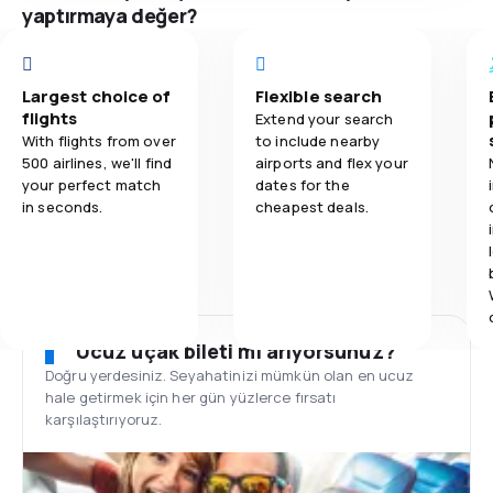
yaptırmaya değer?
Largest choice of
Flexible search
flights
Extend your search
With flights from over
to include nearby
500 airlines, we'll find
airports and flex your
your perfect match
dates for the
in seconds.
cheapest deals.
Ucuz uçak bileti mi arıyorsunuz?
Doğru yerdesiniz. Seyahatinizi mümkün olan en ucuz
hale getirmek için her gün yüzlerce fırsatı
karşılaştırıyoruz.