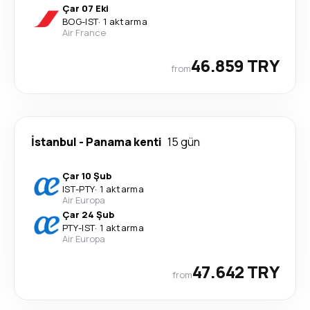
Çar 07 Eki
BOG
-
IST
·
1 aktarma
Air France
46.859 TRY
from
İstanbul
-
Panama kenti
15 gün
Çar 10 Şub
IST
-
PTY
·
1 aktarma
Air Europa
Çar 24 Şub
PTY
-
IST
·
1 aktarma
Air Europa
47.642 TRY
from