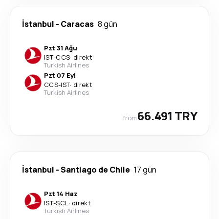
İstanbul
-
Caracas
8 gün
Pzt 31 Ağu
IST
-
CCS
·
direkt
Turkish Airlines
Pzt 07 Eyl
CCS
-
IST
·
direkt
Turkish Airlines
66.491 TRY
from
İstanbul
-
Santiago de Chile
17 gün
Pzt 14 Haz
IST
-
SCL
·
direkt
Turkish Airlines