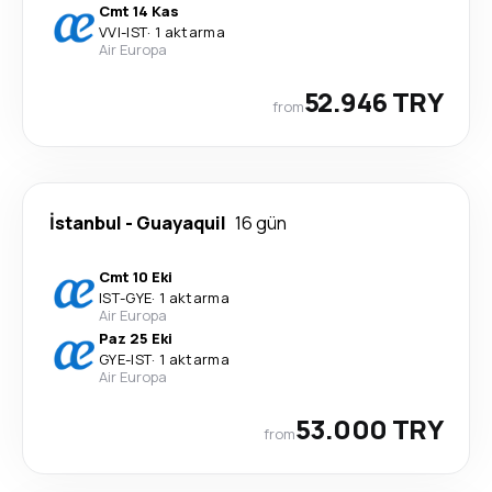
Cmt 14 Kas
VVI
-
IST
·
1 aktarma
Air Europa
52.946 TRY
from
İstanbul
-
Guayaquil
16 gün
Cmt 10 Eki
IST
-
GYE
·
1 aktarma
Air Europa
Paz 25 Eki
GYE
-
IST
·
1 aktarma
Air Europa
53.000 TRY
from