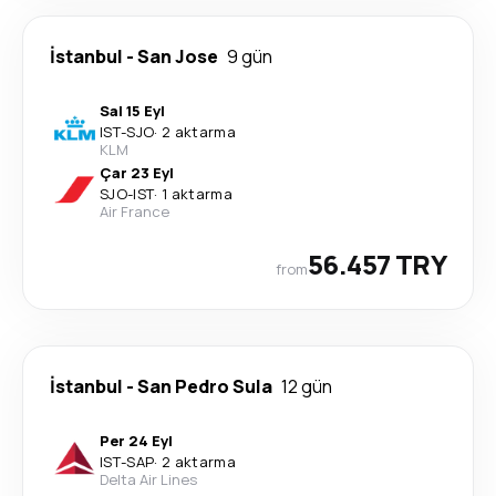
İstanbul
-
San Jose
9 gün
Sal 15 Eyl
IST
-
SJO
·
2 aktarma
KLM
Çar 23 Eyl
SJO
-
IST
·
1 aktarma
Air France
56.457 TRY
from
İstanbul
-
San Pedro Sula
12 gün
Per 24 Eyl
IST
-
SAP
·
2 aktarma
Delta Air Lines