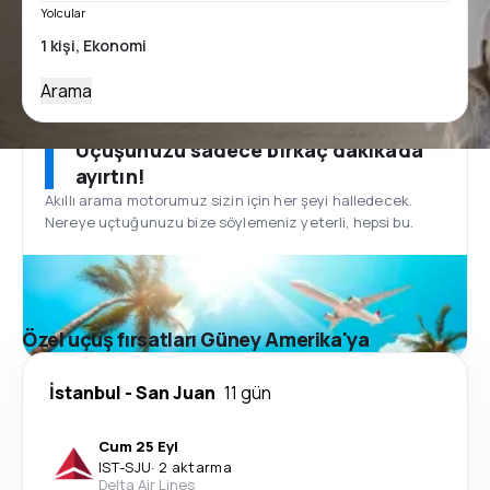
Yolcular
Arama
Uçuşunuzu sadece birkaç dakikada
ayırtın!
Akıllı arama motorumuz sizin için her şeyi halledecek.
Nereye uçtuğunuzu bize söylemeniz yeterli, hepsi bu.
Özel uçuş fırsatları Güney Amerika'ya
İstanbul
-
San Juan
11 gün
Cum 25 Eyl
IST
-
SJU
·
2 aktarma
Delta Air Lines