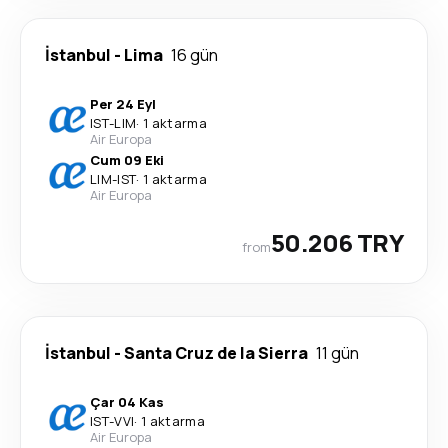
İstanbul
-
Lima
16 gün
Per 24 Eyl
IST
-
LIM
·
1 aktarma
Air Europa
Cum 09 Eki
LIM
-
IST
·
1 aktarma
Air Europa
50.206 TRY
from
İstanbul
-
Santa Cruz de la Sierra
11 gün
Çar 04 Kas
IST
-
VVI
·
1 aktarma
Air Europa