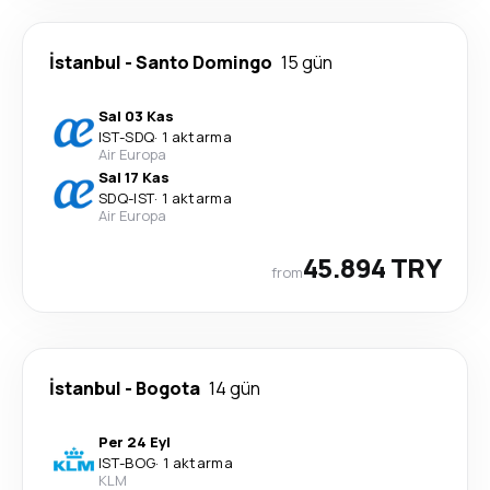
İstanbul
-
Santo Domingo
15 gün
Sal 03 Kas
IST
-
SDQ
·
1 aktarma
Air Europa
Sal 17 Kas
SDQ
-
IST
·
1 aktarma
Air Europa
45.894 TRY
from
İstanbul
-
Bogota
14 gün
Per 24 Eyl
IST
-
BOG
·
1 aktarma
KLM