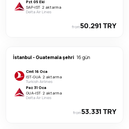
Pzt 05 Eki
SAP
-
IST
·
2 aktarma
Delta Air Lines
50.291 TRY
from
İstanbul
-
Guatemala şehri
16 gün
Cmt 16 Oca
IST
-
GUA
·
2 aktarma
Turkish Airlines
Paz 31 Oca
GUA
-
IST
·
2 aktarma
Delta Air Lines
53.331 TRY
from