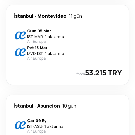
İstanbul
-
Montevideo
11 gün
Cum 05 Mar
IST
-
MVD
·
1 aktarma
Air Europa
Pzt 15 Mar
MVD
-
IST
·
1 aktarma
Air Europa
53.215 TRY
from
İstanbul
-
Asuncion
10 gün
Çar 09 Eyl
IST
-
ASU
·
1 aktarma
Air Europa