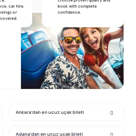
ce,
choose proven quality and
ce, car hire,
book with complete
okings or
confidence.
 covered.
Ankara'dan en ucuz uçak bileti
Adana'dan en ucuz uçak bileti