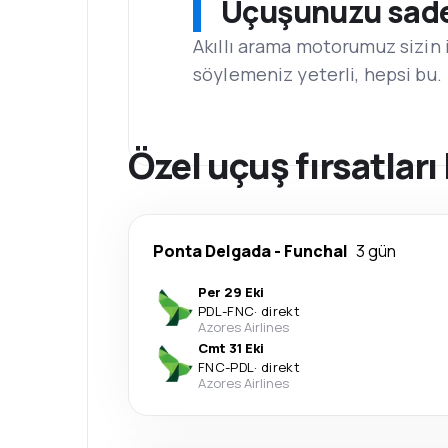
Uçuşunuzu sadec
Akıllı arama motorumuz sizin 
söylemeniz yeterli, hepsi bu.
Özel uçuş fırsatlar
Ponta Delgada
-
Funchal
3 gün
Per 29 Eki
PDL
-
FNC
·
direkt
Azores Airlines
Cmt 31 Eki
FNC
-
PDL
·
direkt
Azores Airlines