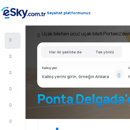
Seyahat platformunuz
Uçak bileti
en ucuz uçak bileti Portekiz'den
Uçak
bileti
Her iki şekilde de
Tek yönlü
Konaklama
Kalkış yeri
V
Fırsatlar
Yolculuğu
tamamlayın
Ponta Delgada'
İlham
ve
tavsiye
Müşteri
Hizmetleri