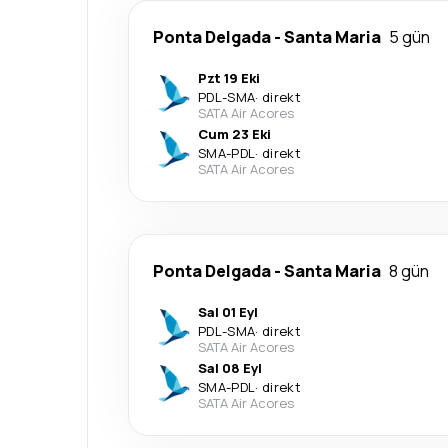
Ponta Delgada
-
Santa Maria
5 gün
Pzt 19 Eki
PDL
-
SMA
·
direkt
SATA Air Acores
Cum 23 Eki
SMA
-
PDL
·
direkt
SATA Air Acores
Ponta Delgada
-
Santa Maria
8 gün
Sal 01 Eyl
PDL
-
SMA
·
direkt
SATA Air Acores
Sal 08 Eyl
SMA
-
PDL
·
direkt
SATA Air Acores