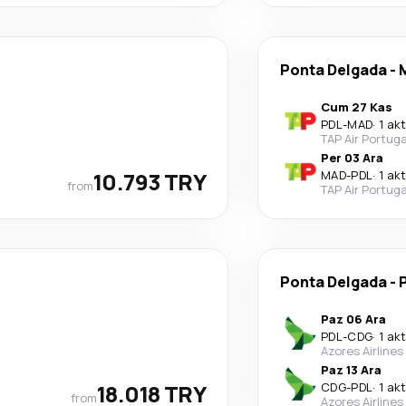
Ponta Delgada
-
Cum 27 Kas
PDL
-
MAD
·
1 ak
TAP Air Portuga
Per 03 Ara
10.793 TRY
MAD
-
PDL
·
1 ak
from
TAP Air Portuga
Ponta Delgada
-
Paz 06 Ara
PDL
-
CDG
·
1 ak
Azores Airlines
Paz 13 Ara
18.018 TRY
CDG
-
PDL
·
1 ak
from
Azores Airlines