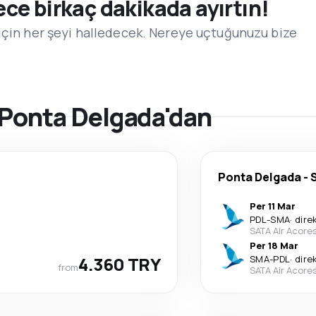
e birkaç dakikada ayırtın!
için her şeyi halledecek. Nereye uçtuğunuzu bize
ı Ponta Delgada'dan
Ponta Delgada
-
Per 11 Mar
PDL
-
SMA
·
dire
SATA Air Acore
Per 18 Mar
4.360 TRY
SMA
-
PDL
·
dire
from
SATA Air Acore