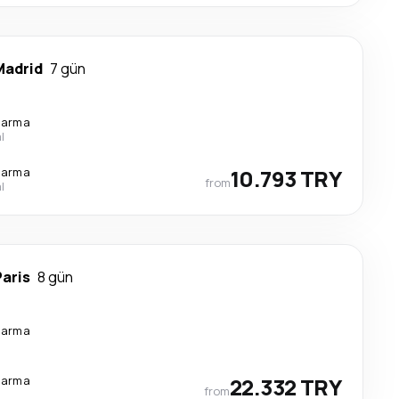
Madrid
7 gün
tarma
l
tarma
10.793 TRY
from
l
Paris
8 gün
tarma
tarma
22.332 TRY
from