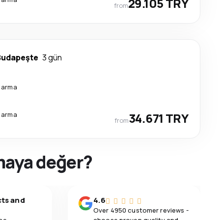
29.105 TRY
from
Budapeşte
3 gün
tarma
tarma
34.671 TRY
from
rmaya değer?
cts and
4.6
Over 4950 customer reviews -