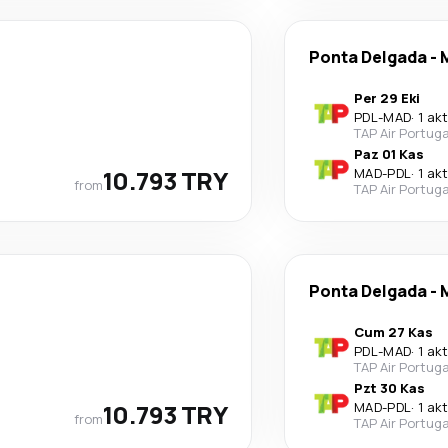
Ponta Delgada
-
Per 29 Eki
PDL
-
MAD
·
1 ak
TAP Air Portuga
Paz 01 Kas
10.793 TRY
MAD
-
PDL
·
1 ak
from
TAP Air Portuga
Ponta Delgada
-
Cum 27 Kas
PDL
-
MAD
·
1 ak
TAP Air Portuga
Pzt 30 Kas
10.793 TRY
MAD
-
PDL
·
1 ak
from
TAP Air Portuga