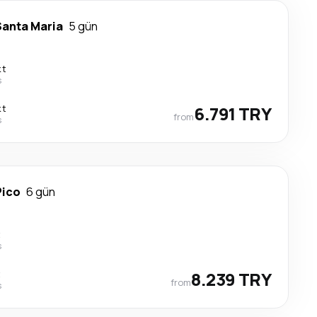
Santa Maria
5 gün
kt
s
kt
6.791 TRY
from
s
Pico
6 gün
t
s
t
8.239 TRY
from
s