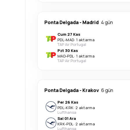
Ponta Delgada
-
Madrid
4 gün
Cum 27 Kas
PDL
-
MAD
·
1 aktarma
TAP Air Portugal
Pzt 30 Kas
MAD
-
PDL
·
1 aktarma
TAP Air Portugal
Ponta Delgada
-
Krakov
6 gün
Per 26 Kas
PDL
-
KRK
·
2 aktarma
Lufthansa
Sal 01 Ara
KRK
-
PDL
·
2 aktarma
Lufthansa