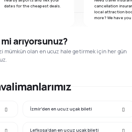
nearby airports and flex your
Need travel insuran
dates for the cheapest deals.
cancellation insuran
local attraction bo
more? We have you
i mi arıyorsunuz?
zi mümkün olan en ucuz hale getirmek için her gün
ruz.
avalimanlarımız
İzmir'den en ucuz uçak bileti
Lefkoşa'dan en ucuz uçak bileti