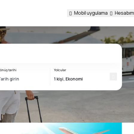
Mobil uygulama
Hesabım
önüş tarihi
Yolcular