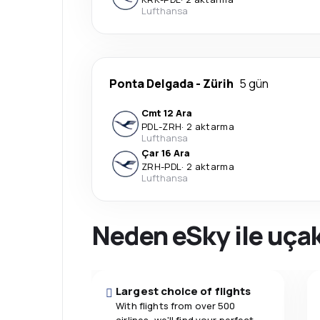
Lufthansa
Ponta Delgada
-
Zürih
5 gün
Cmt 12 Ara
PDL
-
ZRH
·
2 aktarma
Lufthansa
Çar 16 Ara
ZRH
-
PDL
·
2 aktarma
Lufthansa
Neden eSky ile uçak
Largest choice of flights
With flights from over 500