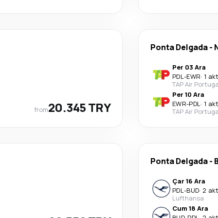
Ponta Delgada
-
Per 03 Ara
PDL
-
EWR
·
1 ak
TAP Air Portuga
Per 10 Ara
20.345 TRY
EWR
-
PDL
·
1 ak
from
TAP Air Portuga
Ponta Delgada
-
Çar 16 Ara
PDL
-
BUD
·
2 ak
Lufthansa
Cum 18 Ara
BUD
-
PDL
·
2 ak