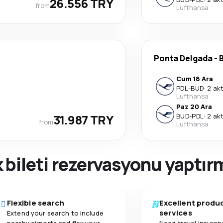
26.556 TRY
from
Lufthansa
Ponta Delgada
-
Cum 18 Ara
PDL
-
BUD
·
2 ak
Lufthansa
Paz 20 Ara
31.987 TRY
BUD
-
PDL
·
2 ak
from
Lufthansa
 bileti rezervasyonu yaptı
Flexible search
Excellent produ
services
Extend your search to include