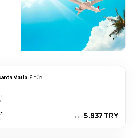
Santa Maria
8 gün
kt
s
kt
5.837 TRY
from
s