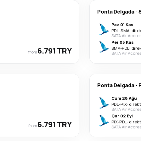
Ponta Delgada
-
Paz 01 Kas
PDL
-
SMA
·
dire
SATA Air Acore
Per 05 Kas
6.791 TRY
SMA
-
PDL
·
dire
from
SATA Air Acore
Ponta Delgada
-
Cum 28 Ağu
PDL
-
PIX
·
direk
SATA Air Acore
Çar 02 Eyl
6.791 TRY
PIX
-
PDL
·
direk
from
SATA Air Acore