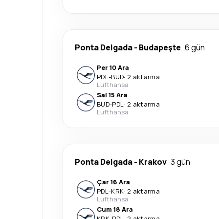
Ponta Delgada
-
Budapeşte
6 gün
Per 10 Ara
PDL
-
BUD
·
2 aktarma
Lufthansa
Sal 15 Ara
BUD
-
PDL
·
2 aktarma
Lufthansa
Ponta Delgada
-
Krakov
3 gün
Çar 16 Ara
PDL
-
KRK
·
2 aktarma
Lufthansa
Cum 18 Ara
KRK
-
PDL
·
2 aktarma