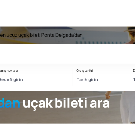
en ucuz uçak bileti Ponta Delgada'dan
arış noktası
Gidiş tarihi
D
dan
uçak bileti ara