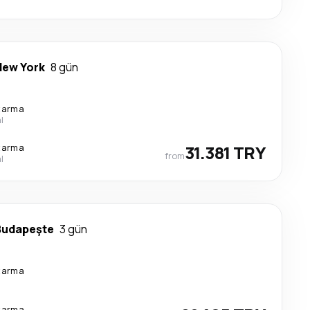
New York
8 gün
tarma
l
tarma
31.381 TRY
from
l
Budapeşte
3 gün
tarma
tarma