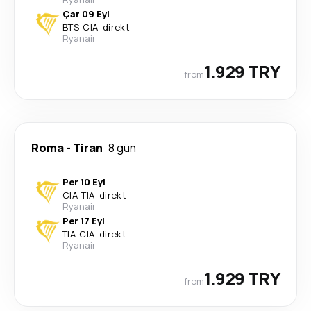
Çar 09 Eyl
BTS
-
CIA
·
direkt
Ryanair
1.929 TRY
from
Roma
-
Tiran
8 gün
Per 10 Eyl
CIA
-
TIA
·
direkt
Ryanair
Per 17 Eyl
TIA
-
CIA
·
direkt
Ryanair
1.929 TRY
from