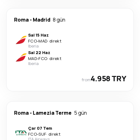
Roma
-
Madrid
8 gün
Sal 15 Haz
FCO
-
MAD
·
direkt
Iberia
Sal 22 Haz
MAD
-
FCO
·
direkt
Iberia
4.958 TRY
from
Roma
-
Lamezia Terme
5 gün
Çar 07 Tem
FCO
-
SUF
·
direkt
ITA Airways