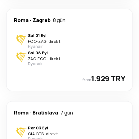
Roma
-
Zagreb
8 gün
Sal 01 Eyl
FCO
-
ZAG
·
direkt
Ryanair
Sal 08 Eyl
ZAG
-
FCO
·
direkt
Ryanair
1.929 TRY
from
Roma
-
Bratislava
7 gün
Per 03 Eyl
CIA
-
BTS
·
direkt
Ryanair