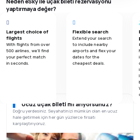
Neden eSky ile uçak bileti rezervasyonu
yaptırmaya değer?
Largest choice of
Flexible search
flights
Extend your search
With flights from over
to include nearby
500 airlines, we'll find
airports and flex your
your perfect match
dates for the
in seconds.
cheapest deals.
Ucuz uçak bileti mi arıyorsunuz?
Doğru yerdesiniz. Seyahatinizi mümkün olan en ucuz
hale getirmek için her gün yüzlerce fırsatı
karşılaştırıyoruz.