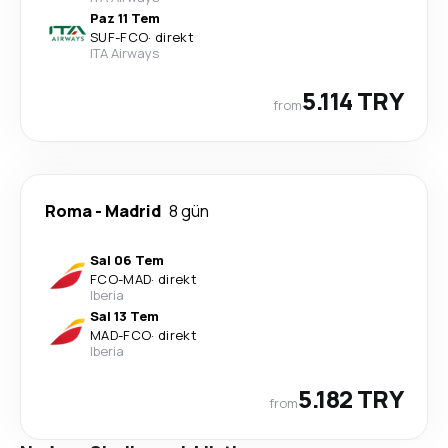
Paz 11 Tem
SUF
-
FCO
·
direkt
ITA Airways
5.114 TRY
from
Roma
-
Madrid
8 gün
Sal 06 Tem
FCO
-
MAD
·
direkt
Iberia
Sal 13 Tem
MAD
-
FCO
·
direkt
Iberia
5.182 TRY
from