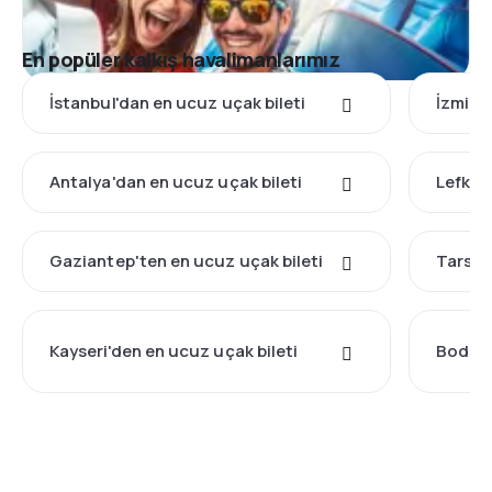
En popüler kalkış havalimanlarımız
İstanbul'dan en ucuz uçak bileti
İzmir'd
Antalya'dan en ucuz uçak bileti
Lefkoş
Gaziantep'ten en ucuz uçak bileti
Tarsus
Kayseri'den en ucuz uçak bileti
Bodrum