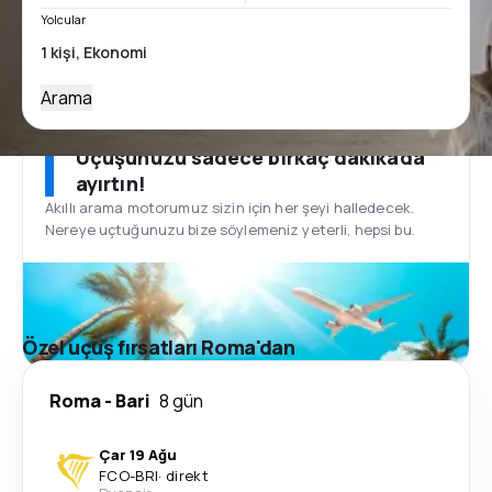
Yolcular
Arama
Uçuşunuzu sadece birkaç dakikada
ayırtın!
Akıllı arama motorumuz sizin için her şeyi halledecek.
Nereye uçtuğunuzu bize söylemeniz yeterli, hepsi bu.
Özel uçuş fırsatları Roma'dan
Roma
-
Bari
8 gün
Çar 19 Ağu
FCO
-
BRI
·
direkt