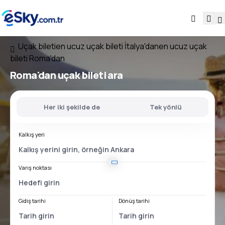
Uçak bileti
en ucuz uçak bileti İtalya'dan
en ucuz uçak
bileti Roma'dan
Roma'dan
uçak bileti ara
Her iki şekilde de
Tek yönlü
Kalkış yeri
Varış noktası
Gidiş tarihi
Dönüş tarihi