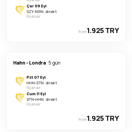
Çar 09 Eyl
SZY
-
NRN
·
direkt
Ryanair
1.925 TRY
from
Hahn
-
Londra
5 gün
Pzt 07 Eyl
HHN
-
STN
·
direkt
Ryanair
Cum 11 Eyl
STN
-
HHN
·
direkt
Ryanair
1.925 TRY
from