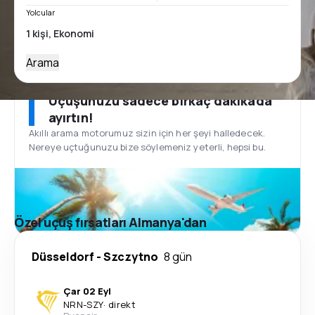
Yolcular
Arama
Uçuşunuzu sadece birkaç dakikada
ayırtın!
Akıllı arama motorumuz sizin için her şeyi halledecek.
Nereye uçtuğunuzu bize söylemeniz yeterli, hepsi bu.
Özel uçuş fırsatları Almanya'dan
Düsseldorf
-
Szczytno
8 gün
Çar 02 Eyl
NRN
-
SZY
·
direkt