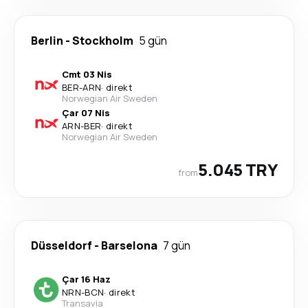
Berlin
-
Stockholm
5 gün
Cmt 03 Nis
BER
-
ARN
·
direkt
Norwegian Air Sweden
Çar 07 Nis
ARN
-
BER
·
direkt
Norwegian Air Sweden
5.045 TRY
from
Düsseldorf
-
Barselona
7 gün
Çar 16 Haz
NRN
-
BCN
·
direkt
Transavia