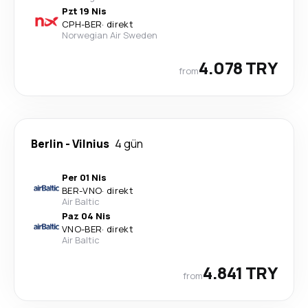
Pzt 19 Nis
CPH
-
BER
·
direkt
Norwegian Air Sweden
4.078 TRY
from
Berlin
-
Vilnius
4 gün
Per 01 Nis
BER
-
VNO
·
direkt
Air Baltic
Paz 04 Nis
VNO
-
BER
·
direkt
Air Baltic
4.841 TRY
from