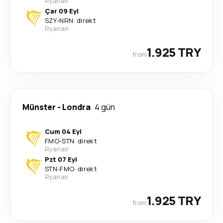
Ryanair
Çar 09 Eyl
SZY
-
NRN
·
direkt
Ryanair
1.925 TRY
from
Münster
-
Londra
4 gün
Cum 04 Eyl
FMO
-
STN
·
direkt
Ryanair
Pzt 07 Eyl
STN
-
FMO
·
direkt
Ryanair
1.925 TRY
from