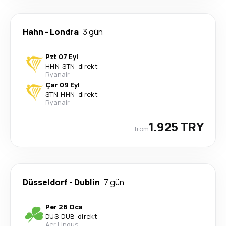
Hahn
-
Londra
3 gün
Pzt 07 Eyl
HHN
-
STN
·
direkt
Ryanair
Çar 09 Eyl
STN
-
HHN
·
direkt
Ryanair
1.925 TRY
from
Düsseldorf
-
Dublin
7 gün
Per 28 Oca
DUS
-
DUB
·
direkt
Aer Lingus