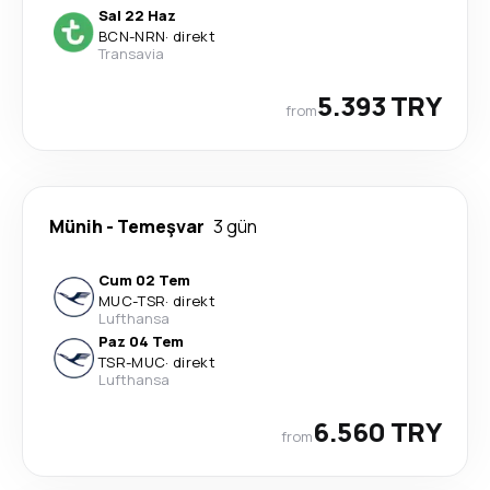
Sal 22 Haz
BCN
-
NRN
·
direkt
Transavia
5.393 TRY
from
Münih
-
Temeşvar
3 gün
Cum 02 Tem
MUC
-
TSR
·
direkt
Lufthansa
Paz 04 Tem
TSR
-
MUC
·
direkt
Lufthansa
6.560 TRY
from