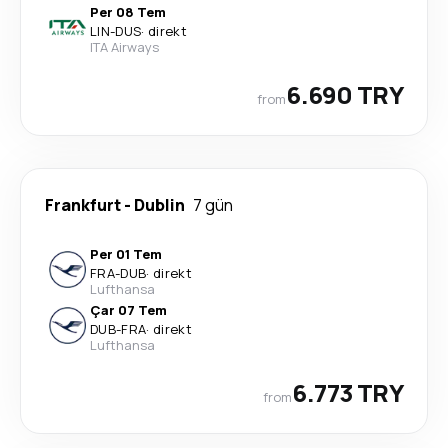
Per 08 Tem
LIN
-
DUS
·
direkt
ITA Airways
6.690 TRY
from
Frankfurt
-
Dublin
7 gün
Per 01 Tem
FRA
-
DUB
·
direkt
Lufthansa
Çar 07 Tem
DUB
-
FRA
·
direkt
Lufthansa
6.773 TRY
from