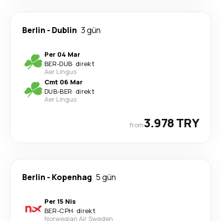
Berlin
-
Dublin
3 gün
Per 04 Mar
BER
-
DUB
·
direkt
Aer Lingus
Cmt 06 Mar
DUB
-
BER
·
direkt
Aer Lingus
3.978 TRY
from
Berlin
-
Kopenhag
5 gün
Per 15 Nis
BER
-
CPH
·
direkt
Norwegian Air Sweden