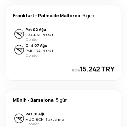
Frankfurt
-
Palma de Mallorca
6 gün
Pzt 02 Ağu
FRA
-
PMI
·
direkt
Condor
Cmt 07 Ağu
PMI
-
FRA
·
direkt
Condor
15.242 TRY
from
Münih
-
Barselona
5 gün
Paz 01 Ağu
MUC
-
BCN
·
1 aktarma
Condor