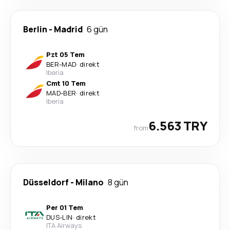
Berlin
-
Madrid
6 gün
Pzt 05 Tem
BER
-
MAD
·
direkt
Iberia
Cmt 10 Tem
MAD
-
BER
·
direkt
Iberia
6.563 TRY
from
Düsseldorf
-
Milano
8 gün
Per 01 Tem
DUS
-
LIN
·
direkt
ITA Airways