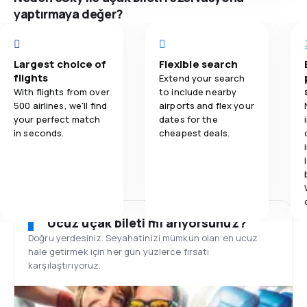
yaptırmaya değer?
Largest choice of
Flexible search
flights
Extend your search
With flights from over
to include nearby
500 airlines, we'll find
airports and flex your
your perfect match
dates for the
in seconds.
cheapest deals.
Ucuz uçak bileti mi arıyorsunuz?
Doğru yerdesiniz. Seyahatinizi mümkün olan en ucuz
hale getirmek için her gün yüzlerce fırsatı
karşılaştırıyoruz.