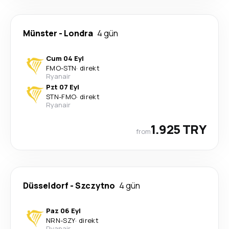
Münster
-
Londra
4 gün
Cum 04 Eyl
FMO
-
STN
·
direkt
Ryanair
Pzt 07 Eyl
STN
-
FMO
·
direkt
Ryanair
1.925 TRY
from
Düsseldorf
-
Szczytno
4 gün
Paz 06 Eyl
NRN
-
SZY
·
direkt
Ryanair