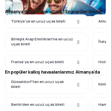
Almanya'dan nereye uçulur? En popüler ülkeler
Türkiye'ye en ucuz uçak bileti
Almany
Birleşik Arap Emirlikleri'ne en ucuz
İtalya'
uçak bileti
Fransa'ya en ucuz uçak bileti
Hollan
En popüler kalkış havaalanlarımız Almanya'da
Düsseldorf'tan en ucuz uçak
Köln'd
bileti
Berlin'den en ucuz uçak bileti
Hambur