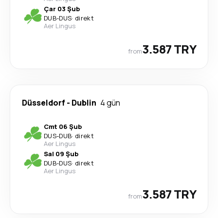
Çar 03 Şub
DUB
-
DUS
·
direkt
Aer Lingus
3.587 TRY
from
Düsseldorf
-
Dublin
4 gün
Cmt 06 Şub
DUS
-
DUB
·
direkt
Aer Lingus
Sal 09 Şub
DUB
-
DUS
·
direkt
Aer Lingus
3.587 TRY
from