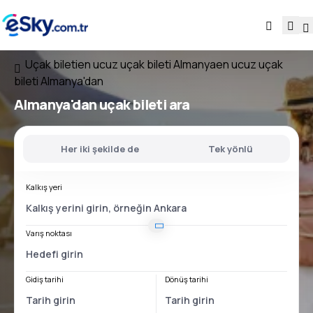
Uçak bileti
en ucuz uçak bileti Almanya
en ucuz uçak
bileti Almanya'dan
Almanya'dan
uçak bileti ara
Her iki şekilde de
Tek yönlü
Kalkış yeri
Varış noktası
Gidiş tarihi
Dönüş tarihi