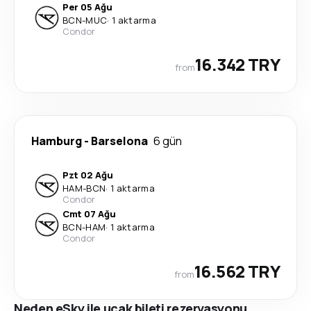
Per 05 Ağu
BCN
-
MUC
·
1 aktarma
Condor
16.342 TRY
from
Hamburg
-
Barselona
6 gün
Pzt 02 Ağu
HAM
-
BCN
·
1 aktarma
Condor
Cmt 07 Ağu
BCN
-
HAM
·
1 aktarma
Condor
16.562 TRY
from
Neden eSky ile uçak bileti rezervasyonu