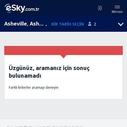
Menüsü
Asheville, Asheville, Kuzey Karolina, Amerika Birleşik Devletleri (AVL)
,
BIR TARIH SEÇIN
2
Üzgünüz, aramanız için sonuç
bulunamadı
Farklı kriterler aramayı deneyin