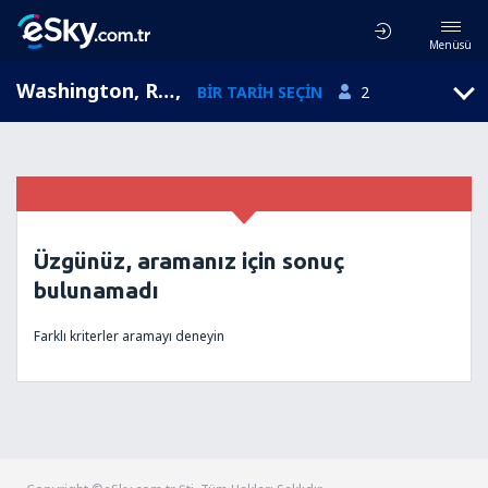
Menüsü
Washington, Ronald Reagan, Columbia bölgesi, Amerika Birleşik Devletleri (DCA)
,
BIR TARIH SEÇIN
2
Üzgünüz, aramanız için sonuç
bulunamadı
Farklı kriterler aramayı deneyin