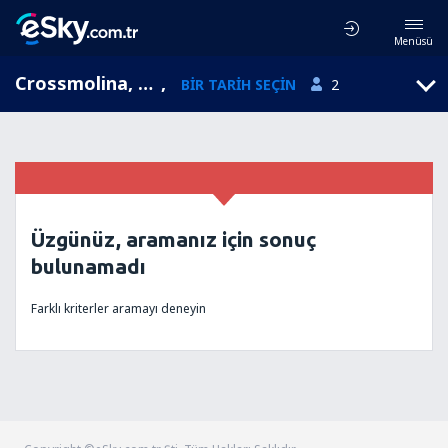
Menüsü
Crossmolina, Mayo, İrlanda
,
BIR TARIH SEÇIN
2
Üzgünüz, aramanız için sonuç
bulunamadı
Farklı kriterler aramayı deneyin