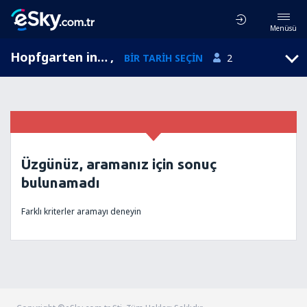
Menüsü
Hopfgarten in Defereggen, Tyrol, Avusturya
,
BIR TARIH SEÇIN
2
Üzgünüz, aramanız için sonuç
bulunamadı
Farklı kriterler aramayı deneyin