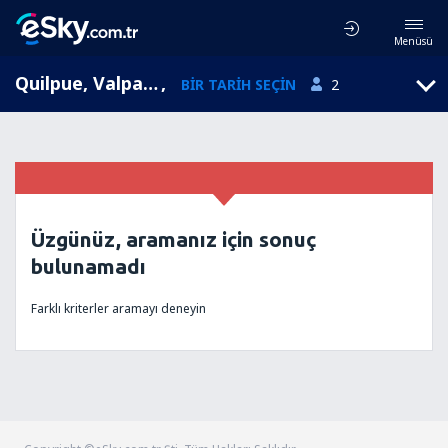
Menüsü
Quilpue, Valparaíso, Şili
,
BIR TARIH SEÇIN
2
Üzgünüz, aramanız için sonuç
bulunamadı
Farklı kriterler aramayı deneyin