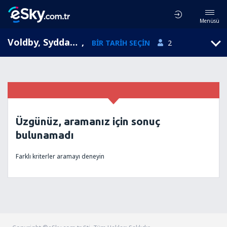
Menüsü
Voldby, Syddanmark, Danimarka
,
BIR TARIH SEÇIN
2
Üzgünüz, aramanız için sonuç
bulunamadı
Farklı kriterler aramayı deneyin