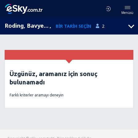
Menüsü
Roding, Bavyera, Almanya
,
BIR TARIH SEÇIN
2
Üzgünüz, aramanız için sonuç
bulunamadı
Farklı kriterler aramayı deneyin