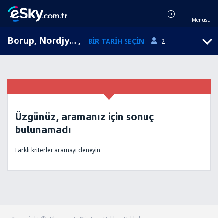
Menüsü
Borup, Nordjylland, Danimarka
,
BIR TARIH SEÇIN
2
Üzgünüz, aramanız için sonuç
bulunamadı
Farklı kriterler aramayı deneyin