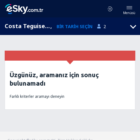
Menüsü
Costa Teguise, Kanarya adaları, İspanya
,
BIR TARIH SEÇIN
2
Üzgünüz, aramanız için sonuç
bulunamadı
Farklı kriterler aramayı deneyin