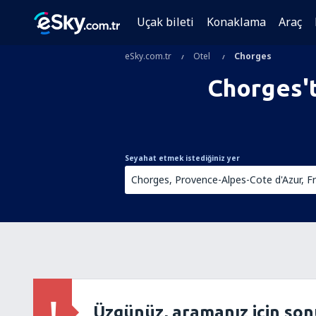
Uçak bileti
Konaklama
Araç
eSky.com.tr
Otel
Chorges
Chorges'
Seyahat etmek istediğiniz yer
Üzgünüz, aramanız için so