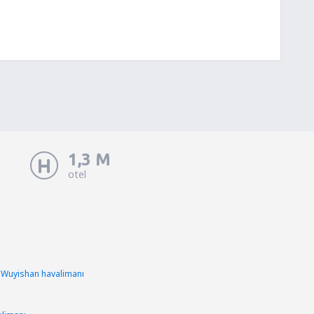
1,3 M
otel
 Wuyishan havalimanı