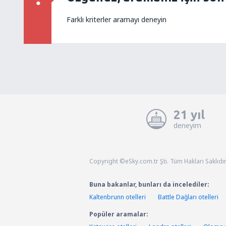
Farklı kriterler aramayı deneyin
21 yıl
deneyim
Copyright ©eSky.com.tr Şti. Tüm Hakları Saklıdır
Buna bakanlar, bunları da incelediler:
Kaltenbrunn otelleri
Battle Dağları otelleri
Popüler aramalar: