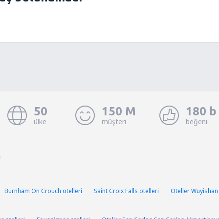
50
150 M
180 b
ülke
müşteri
beğeni
.
Burnham On Crouch otelleri
Saint Croix Falls otelleri
Oteller Wuyishan