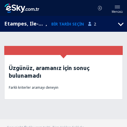
Menüsü
Etampes, Ile-de-France, Fransa
,
BIR TARIH SEÇIN
2
Üzgünüz, aramanız için sonuç
bulunamadı
Farklı kriterler aramayı deneyin