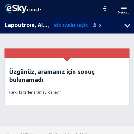
Menüsü
Lapoutroie, Alsace, Fransa
,
BIR TARIH SEÇIN
2
Üzgünüz, aramanız için sonuç
bulunamadı
Farklı kriterler aramayı deneyin