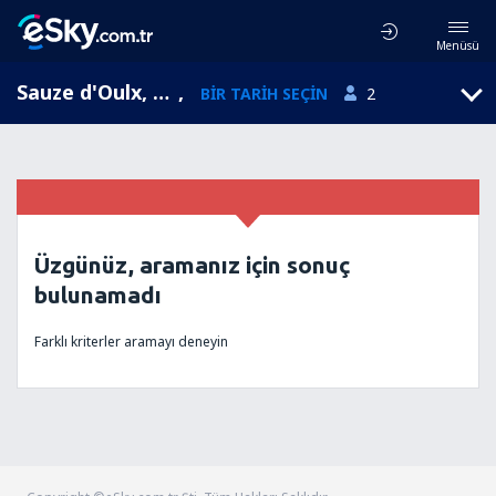
Menüsü
Sauze d'Oulx, Piedmont, İtalya
,
BIR TARIH SEÇIN
2
Üzgünüz, aramanız için sonuç
bulunamadı
Farklı kriterler aramayı deneyin