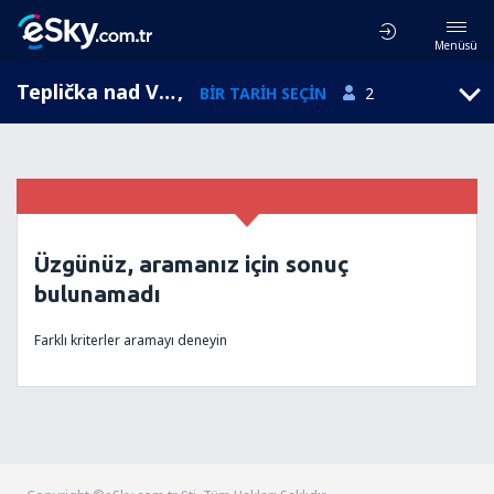
Menüsü
Teplička nad Váhom, Zilina bölgesi , Slovakya
,
BIR TARIH SEÇIN
2
Üzgünüz, aramanız için sonuç
bulunamadı
Farklı kriterler aramayı deneyin