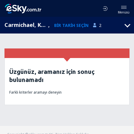
Menüsü
Carmichael, Kaliforniya, Amerika Birleşik Devletleri
,
BIR TARIH SEÇIN
2
Üzgünüz, aramanız için sonuç
bulunamadı
Farklı kriterler aramayı deneyin