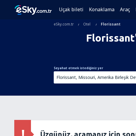
Uçak bileti
Konaklama
Araç
eSky.com.tr
Otel
Florissant
Florissant
Seyahat etmek istediğiniz yer
Üzgünüz, aramanız için so