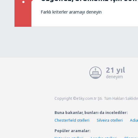
Farklı kriterler aramayı deneyin
21 yıl
deneyim
Copyright ©eSky.com.tr Şti. Tüm Hakları Saklıdır
Buna bakanlar, bunları da incelediler:
Chesterfield otelleri
Silveira otelleri
Adia
Popüler aramalar: