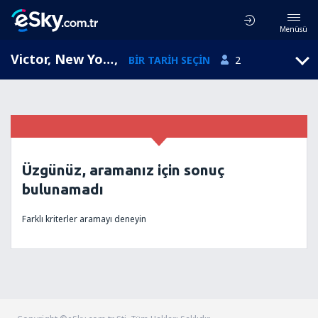
Menüsü
Victor, New York, Amerika Birleşik Devletleri
,
BIR TARIH SEÇIN
2
Üzgünüz, aramanız için sonuç
bulunamadı
Farklı kriterler aramayı deneyin