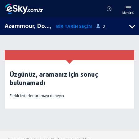
Menüsü
Azemmour, Doukkala-Abda, Fas
,
BIR TARIH SEÇIN
2
Üzgünüz, aramanız için sonuç
bulunamadı
Farklı kriterler aramayı deneyin