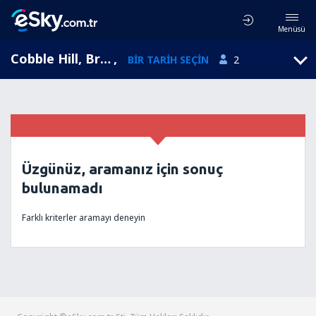
Menüsü
Cobble Hill, Britanya Kolumbiyası, Kanada
,
BIR TARIH SEÇIN
2
Üzgünüz, aramanız için sonuç
bulunamadı
Farklı kriterler aramayı deneyin