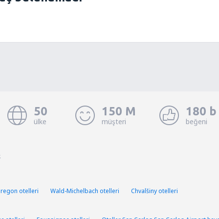
50
150 M
180 b
ülke
müşteri
beğeni
.
egon otelleri
Wald-Michelbach otelleri
Chvalšiny otelleri