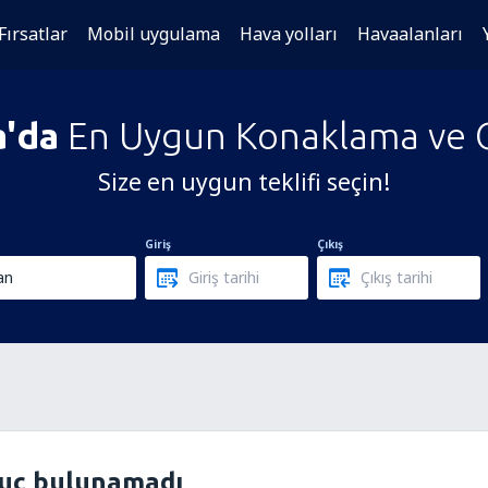
Fırsatlar
Mobil uygulama
Hava yolları
Havaalanları
a'da
En Uygun Konaklama ve Ot
Size en uygun teklifi seçin!
Giriş
Çıkış
nuç bulunamadı