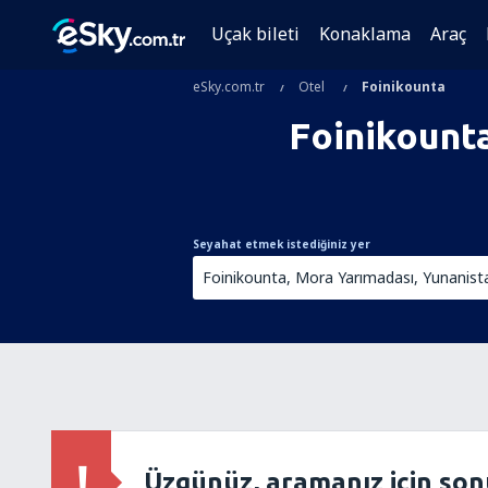
Uçak bileti
Konaklama
Araç
eSky.com.tr
Otel
Foinikounta
Foinikount
Seyahat etmek istediğiniz yer
Üzgünüz, aramanız için so