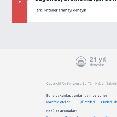
Farklı kriterler aramayı deneyin
21 yıl
deneyim
Copyright ©eSky.com.tr Şti. Tüm Hakları Saklıdır
Buna bakanlar, bunları da incelediler:
Malsfeld otelleri
Pujilí otelleri
Ciudad Obr
Popüler aramalar: