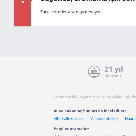
Farklı kriterler aramayı deneyin
21 yıl
deneyim
Copyright ©eSky.com.tr Şti. Tüm Hakları Saklıdır
Buna bakanlar, bunları da incelediler:
Alfortville otelleri
Vinhedo otelleri
Naaran
Popüler aramalar: