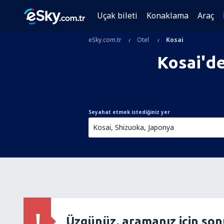
Uçak bileti
Konaklama
Araç
eSky.com.tr
Otel
Kosai
Kosai'd
Seyahat etmek istediğiniz yer
Üzgünüz, aramanız için so