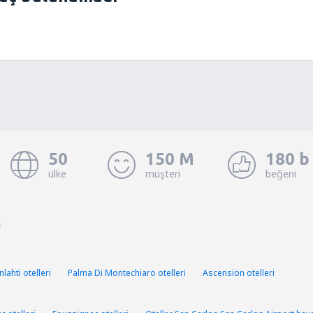
50
150 M
180 b
ülke
müşteri
beğeni
.
lahti otelleri
Palma Di Montechiaro otelleri
Ascension otelleri