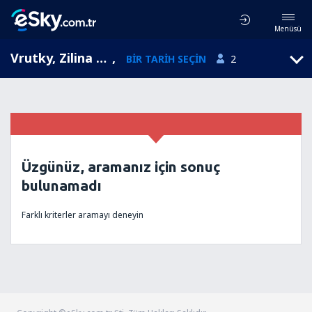
Menüsü
Vrutky, Zilina bölgesi , Slovakya
,
BIR TARIH SEÇIN
2
Üzgünüz, aramanız için sonuç
bulunamadı
Farklı kriterler aramayı deneyin