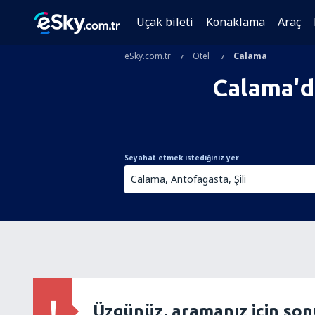
Uçak bileti
Konaklama
Araç
eSky.com.tr
Otel
Calama
Calama'd
Seyahat etmek istediğiniz yer
Üzgünüz, aramanız için so