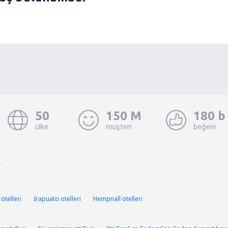
50
150 M
180 b
ülke
müşteri
beğeni
.
otelleri
Irapuato otelleri
Hempnall otelleri