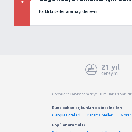
Farklı kriterler aramayı deneyin
21 yıl
deneyim
Copyright ©eSky.com.tr Şti. Tüm Hakları Saklıdır
Buna bakanlar, bunları da incelediler:
Clerques otelleri
Panama otelleri
Moran 
Popüler aramalar: