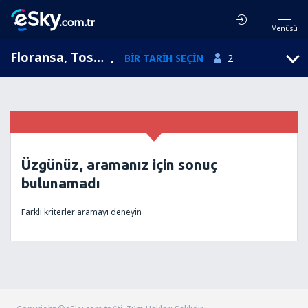
Menüsü
Floransa, Toskana, İtalya
,
BIR TARIH SEÇIN
2
Üzgünüz, aramanız için sonuç
bulunamadı
Farklı kriterler aramayı deneyin