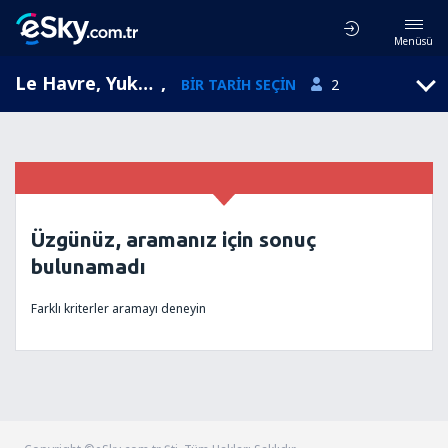
Menüsü
Le Havre, Yukarı Normandiya, Fransa
,
BIR TARIH SEÇIN
2
Üzgünüz, aramanız için sonuç
bulunamadı
Farklı kriterler aramayı deneyin