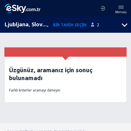
Menüsü
Ljubljana, Slovenya
,
BIR TARIH SEÇIN
2
Üzgünüz, aramanız için sonuç
bulunamadı
Farklı kriterler aramayı deneyin