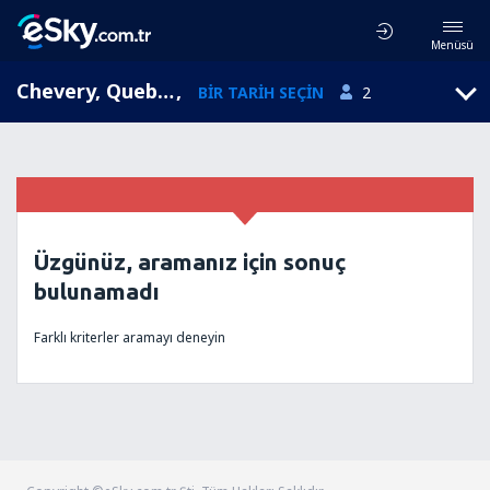
Menüsü
Chevery, Quebec, Kanada
,
BIR TARIH SEÇIN
2
Üzgünüz, aramanız için sonuç
bulunamadı
Farklı kriterler aramayı deneyin