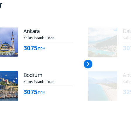
r
Ankara
Da
Kalkış İstanbul'dan
Kalkı
3075
30
TRY
Bodrum
Ant
Kalkış İstanbul'dan
Kalkı
3075
32
TRY