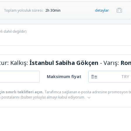
Toplam yolculuk süresi:
2h 30min
detaylar
i dahil değildir)
tur: Kalkış:
İstanbul Sabiha Gökçen
- Varış:
Rom
Maksimum fiyat
TRY
n sınırlı teklifleri açın.
Tarafımca sağlanan e-posta adresine promosyon tekli
postalarını (bülten yoluyla) almayı kabul ediyorum.