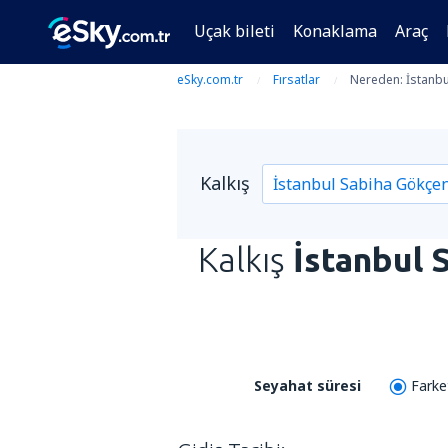
Uçak bileti
Konaklama
Araç
eSky.com.tr
Fırsatlar
Nereden: İstanb
Kalkış
Kalkış
İstanbul 
Seyahat süresi
Fark