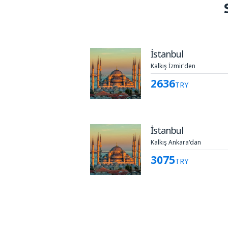
İstanbul
Kalkış İzmir'den
2636
TRY
İstanbul
Kalkış Ankara'dan
3075
TRY