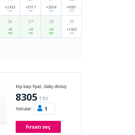
+2433
+3317
+3304
+6931
TRY
TRY
TRY
TRY
26
27
28
29
+0
+0
+0
+1633
TRY
TRY
TRY
TRY
Kişi başı fiyat, Gidiş-dönüş
8305
TRY
1
Yolcular:
Fırsatı seç