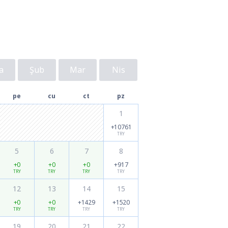
a
Şub
Mar
Nis
pe
cu
ct
pz
1
+10761
TRY
5
6
7
8
+0
+0
+0
+917
TRY
TRY
TRY
TRY
12
13
14
15
+0
+0
+1429
+1520
TRY
TRY
TRY
TRY
19
20
21
22