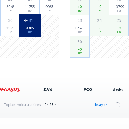
8948
11755
9065
+0
+0
+3799
TRY
TRY
TRY
TRY
TRY
TRY
30
31
23
24
25
8831
8305
+2523
+0
+0
TRY
TRY
TRY
TRY
TRY
30
+0
TRY
SAW
FCO
direkt
Toplam yolculuk süresi:
2h 35min
detaylar