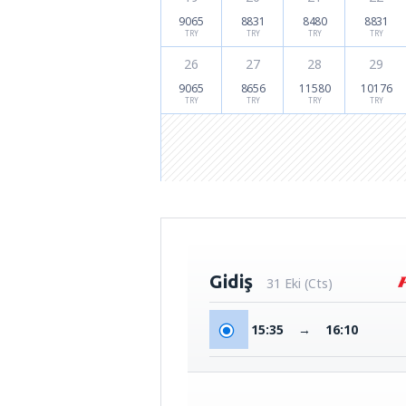
9065
8831
8480
8831
TRY
TRY
TRY
TRY
26
27
28
29
9065
8656
11580
10176
TRY
TRY
TRY
TRY
Gidiş
31 Eki (Cts)
15:35
→
16:10