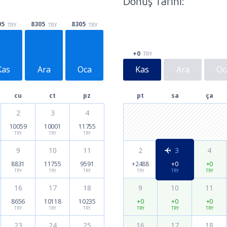
Dönüş Tarihi:
05
8305
8305
TRY
TRY
TRY
+0
TRY
Kas
Ara
Oca
Kas
Ara
Oc
cu
ct
pz
pt
sa
ça
2
3
4
10059
10001
11755
TRY
TRY
TRY
9
10
11
2
3
4
8831
11755
9591
+2488
+0
+0
TRY
TRY
TRY
TRY
TRY
TRY
16
17
18
9
10
11
8656
10118
10235
+0
+0
+0
TRY
TRY
TRY
TRY
TRY
TRY
23
24
25
16
17
18