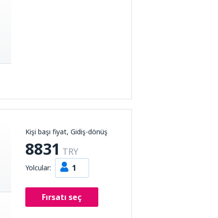
Kişi başı fiyat, Gidiş-dönüş
8831
TRY
1
Yolcular:
Fırsatı seç