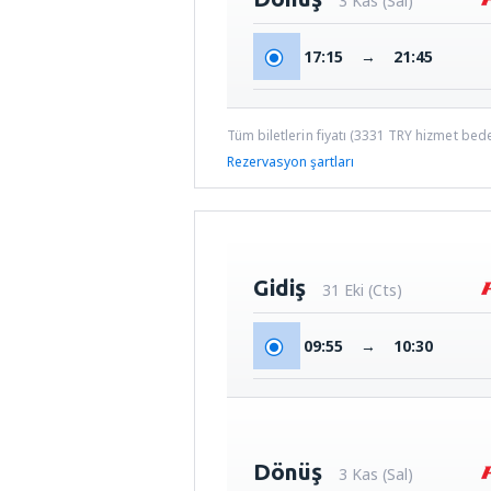
3 Kas (Sal)
17:15
→
21:45
Tüm biletlerin fiyatı (
3331
TRY
hizmet bedel
Rezervasyon şartları
Gidiş
31 Eki (Cts)
09:55
→
10:30
Dönüş
3 Kas (Sal)