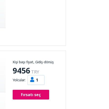
Kişi başı fiyat, Gidiş-dönüş
9456
TRY
1
Yolcular:
Fırsatı seç