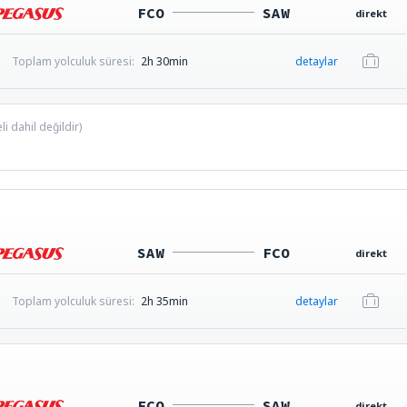
FCO
SAW
direkt
Toplam yolculuk süresi:
2h 30min
detaylar
i dahil değildir)
SAW
FCO
direkt
Toplam yolculuk süresi:
2h 35min
detaylar
FCO
SAW
direkt