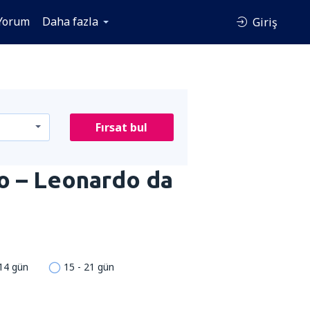
Yorum
Daha fazla
Giriş
Fırsat bul
o – Leonardo da
 14 gün
15 - 21 gün