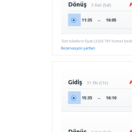
Dönüş
3 Kas (Sal)
11:35
→
16:05
Tüm biletlerin fiyatı (
3256
TRY
hizmet bedel
Rezervasyon şartları
Gidiş
31 Eki (Cts)
15:35
→
16:10
Dönüş