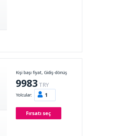
Kişi başı fiyat, Gidiş-dönüş
9983
TRY
1
Yolcular:
Fırsatı seç