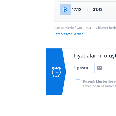
17:15
→
21:45
Tüm biletlerin fiyatı (
3394
TRY
hizmet bedel
Rezervasyon şartları
Fiyat alarmı oluş
E-posta
Düzenli Müşteriler içi
adresinden pazarlama 