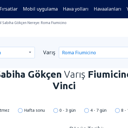
Fırsatlar
Mobil uygulama
Hava yolları
Havaalanları
ul Sabiha Gökçen Nereye: Roma Fiumicino
Varış
Sabiha Gökçen
Varış
Fiumicin
Vinci
etmez
Hafta sonu
0 - 3 gün
4 - 7 gün
8 -