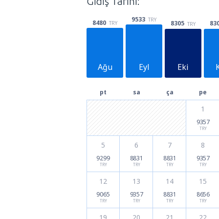
Gidiş Tarihi:
9533
TRY
8480
8305
83
TRY
TRY
Ağu
Eyl
Eki
pt
sa
ça
pe
1
9357
TRY
5
6
7
8
9299
8831
8831
9357
TRY
TRY
TRY
TRY
12
13
14
15
9065
9357
8831
8656
TRY
TRY
TRY
TRY
19
20
21
22