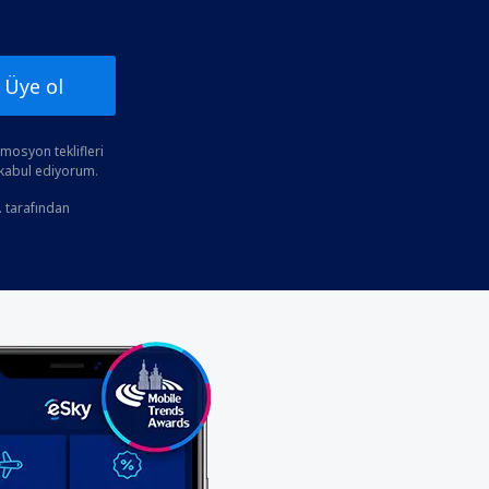
Üye ol
osyon teklifleri
 kabul ediyorum.
. tarafından