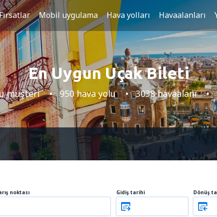
Fırsatlar
Mobil uygulama
Hava yolları
Havaalanları
En Uygun Uçak Bileti
u müşteri
950 hava yolu
3038 havaalanı
arış noktası
Gidiş tarihi
Dönüş ta