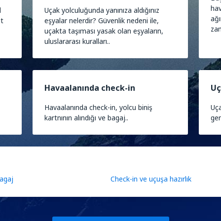
hav
d
Uçak yolculuğunda yanınıza aldığınız
ağı
ut
eşyalar nelerdir? Güvenlik nedeni ile,
zam
uçakta taşıması yasak olan eşyaların,
uluslararası kuralları..
Havaalanında check-in
Uç
Havaalanında check-in, yolcu biniş
Uça
kartnının alındığı ve bagaj..
ger
agaj
Check-in ve uçuşa hazırlık