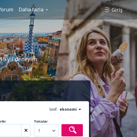
Yorum
Daha fazla
Giriş
15 yıl deneyim
Sınıf:
ekonomi
rihi
Yolcular
1