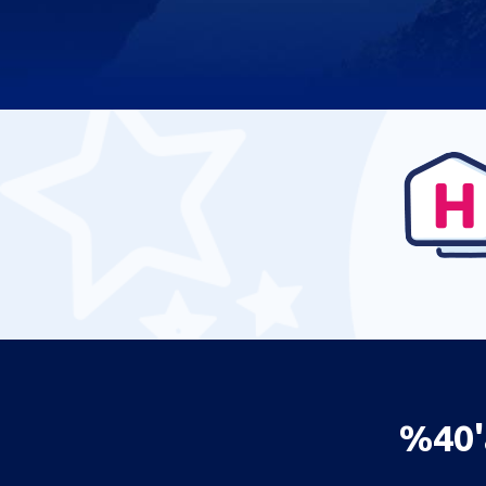
%40'a