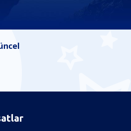
üncel
satlar