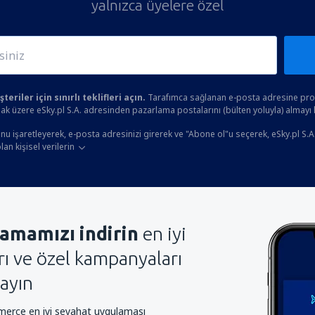
yalnızca üyelere özel
eriler için sınırlı teklifleri açın.
Tarafımca sağlanan e-posta adresine prom
ak üzere eSky.pl S.A. adresinden pazarlama postalarını (bülten yoluyla) almayı
u işaretleyerek, e-posta adresinizi girerek ve "Abone ol"u seçerek, eSky.pl S.A
an kişisel verilerin
amamızı indirin
en iyi
arı ve özel kampanyaları
ayın
rce en iyi seyahat uygulaması