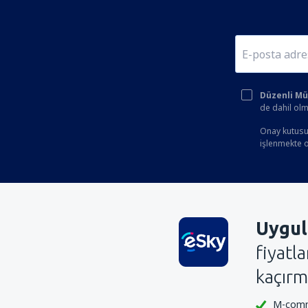
Düzenli Müşt
de dahil olm
Onay kutusun
işlenmekte ol
Uygul
fiyatl
kaçırm
M-comme