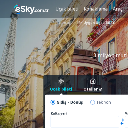
Uçak bileti
Konaklama
Araç
eSky.com.tr
En Uygun Uçak Bileti
3 milyon mutl
Uçak bileti
Oteller
Gidiş - Dönüş
Tek Yön
Kalkış yeri
V