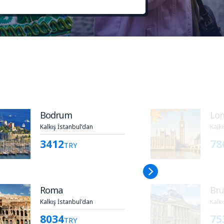
Bodrum
Lon
Kalkış İstanbul'dan
Kalkı
3412
78
TRY
Roma
Brü
Kalkış İstanbul'dan
Kalkı
8034
75
TRY