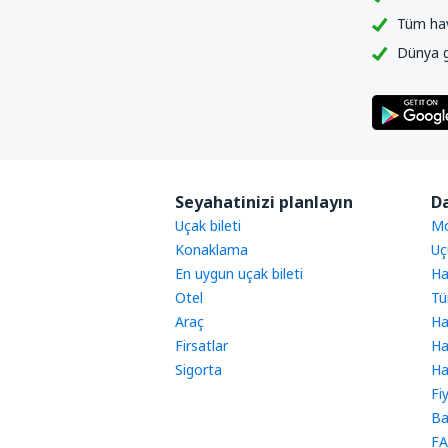
Tüm hava
Dünya ge
Seyahatinizi planlayın
Da
Uçak bileti
Mo
Konaklama
Uç
En uygun uçak bileti
Ha
Otel
Tü
Araç
Ha
Firsatlar
Ha
Sigorta
Ha
Fi
Ba
FA