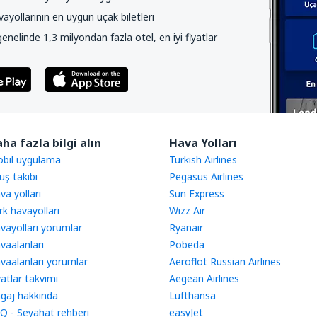
yollarının en uygun uçak biletleri
nelinde 1,3 milyondan fazla otel, en iyi fiyatlar
ha fazla bilgi alın
Hava Yolları
bil uygulama
Turkish Airlines
uş takibi
Pegasus Airlines
va yolları
Sun Express
rk havayolları
Wizz Air
vayolları yorumlar
Ryanair
vaalanları
Pobeda
vaalanları yorumlar
Aeroflot Russian Airlines
yatlar takvimi
Aegean Airlines
gaj hakkında
Lufthansa
Q - Seyahat rehberi
easyJet