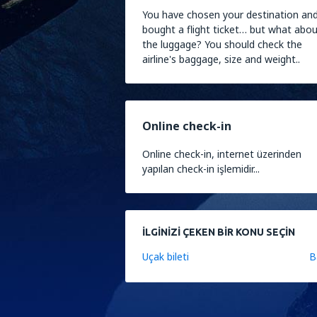
You have chosen your destination an
bought a flight ticket… but what abo
the luggage? You should check the
airline's baggage, size and weight..
Online check-in
Online check-in, internet üzerinden
yapılan check-in işlemidir...
İLGINIZI ÇEKEN BIR KONU SEÇIN
Uçak bileti
B