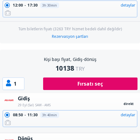
12:00
17:30
detaylar
3h 30min
Tüm biletlerin fiyatı (
3263
TRY
hizmet bedeli dahil değildir)
Rezervasyon şartları
Kişi başı fiyat, Gidiş-dönüş
10138
TRY
1
Fırsatı seç
Gidiş
direkt
29 Eyl (Sal)
SAW - AMS
08:50
11:30
detaylar
3h 40min
12:45
15:25
detaylar
3h 40min
Dönüş