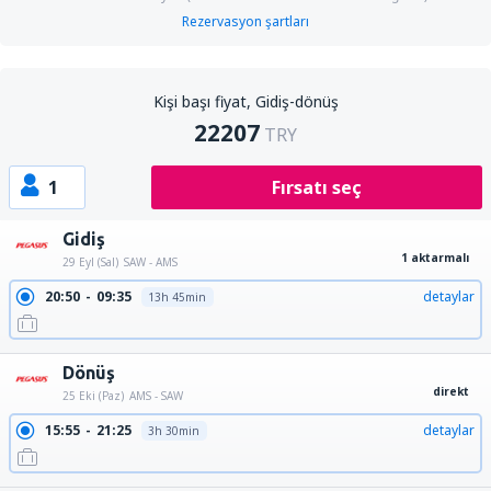
Rezervasyon şartları
Kişi başı fiyat, Gidiş-dönüş
22207
TRY
1
Fırsatı seç
Gidiş
1 aktarmalı
29 Eyl (Sal)
SAW - AMS
20:50
09:35
detaylar
13h 45min
Dönüş
direkt
25 Eki (Paz)
AMS - SAW
15:55
21:25
detaylar
3h 30min