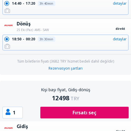
14:40
17:20
detaylar
3h 40min
Dönüş
direkt
25 Eki (Paz)
AMS - SAW
18:50
00:20
detaylar
3h 30min
Tüm biletlerin fiyatı (
3682
TRY
hizmet bedeli dahil değildir)
Rezervasyon şartları
Kişi başı fiyat, Gidiş-dönüş
12498
TRY
1
Fırsatı seç
Gidiş