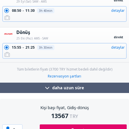
direkt
29 Eyl (Sal)
SAW - AMS
08:50
11:30
detaylar
3h 40min
12:45
15:25
detaylar
3h 40min
Dönüş
direkt
25 Eki (Paz)
AMS - SAW
15:55
21:25
detaylar
3h 30min
Tüm biletlerin fiyatı (
3700
TRY
hizmet bedeli dahil değildir)
Rezervasyon şartları
daha uzun süre
Kişi başı fiyat, Gidiş-dönüş
13567
TRY