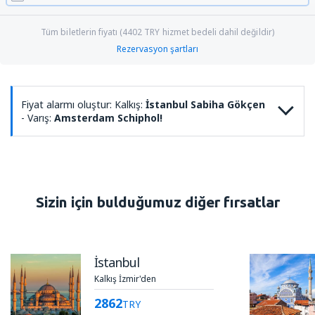
Tüm biletlerin fiyatı (
4402
TRY
hizmet bedeli dahil değildir)
Rezervasyon şartları
Fiyat alarmı oluştur: Kalkış:
İstanbul Sabiha Gökçen
- Varış:
Amsterdam Schiphol!
Sizin için bulduğumuz diğer fırsatlar
İstanbul
Kalkış İzmir'den
2862
TRY