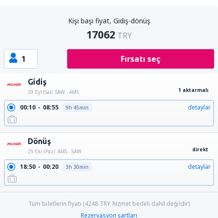
Kişi başı fiyat, Gidiş-dönüş
17062
TRY
1
Fırsatı seç
Gidiş
1 aktarmalı
29 Eyl (Sal)
SAW - AMS
00:10
08:55
detaylar
9h 45min
Dönüş
direkt
25 Eki (Paz)
AMS - SAW
18:50
00:20
detaylar
3h 30min
Tüm biletlerin fiyatı (
4248
TRY
hizmet bedeli dahil değildir)
Rezervasyon şartları