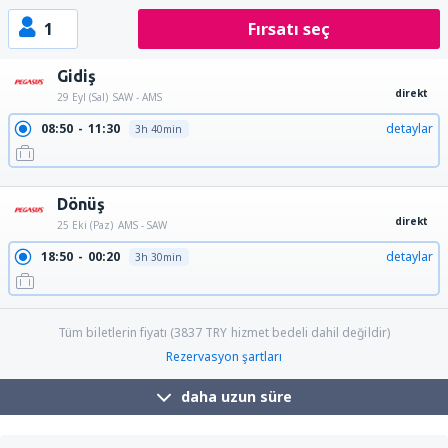
1
Fırsatı seç
Gidiş
direkt
29 Eyl (Sal)
SAW - AMS
08:50
11:30
detaylar
3h 40min
12:45
15:25
detaylar
3h 40min
Dönüş
direkt
25 Eki (Paz)
AMS - SAW
18:50
00:20
detaylar
3h 30min
Tüm biletlerin fiyatı (
3837
TRY
hizmet bedeli dahil değildir)
Rezervasyon şartları
daha uzun süre