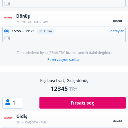
Dönüş
direkt
25 Eki (Paz)
AMS - SAW
15:55
21:25
detaylar
3h 30min
Tüm biletlerin fiyatı (
3546
TRY
hizmet bedeli dahil değildir)
Rezervasyon şartları
Kişi başı fiyat, Gidiş-dönüş
12345
TRY
1
Fırsatı seç
Gidiş
direkt
29 Eyl (Sal)
SAW - AMS