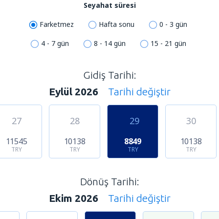
Seyahat süresi
Farketmez
Hafta sonu
0 - 3 gün
4 - 7 gün
8 - 14 gün
15 - 21 gün
Gidiş Tarihi:
Eylül 2026
Tarihi değiştir
27
28
29
30
11545
10138
8849
10138
TRY
TRY
TRY
TRY
Dönüş Tarihi:
Ekim 2026
Tarihi değiştir