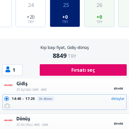
24
25
26
0
+20
+0
+0
TRY
TRY
TRY
Kişi başı fiyat, Gidiş-dönüş
8849
TRY
1
Fırsatı seç
Gidiş
direkt
29 Eyl (Sal)
SAW - AMS
14:40
17:20
detaylar
3h 40min
Dönüş
direkt
25 Eki (Paz)
AMS - SAW