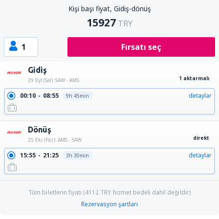
Kişi başı fiyat, Gidiş-dönüş
15927
TRY
1
Fırsatı seç
Gidiş
1 aktarmalı
29 Eyl (Sal)
SAW - AMS
00:10
08:55
detaylar
9h 45min
Dönüş
direkt
25 Eki (Paz)
AMS - SAW
15:55
21:25
detaylar
3h 30min
Tüm biletlerin fiyatı (
4112
TRY
hizmet bedeli dahil değildir)
Rezervasyon şartları