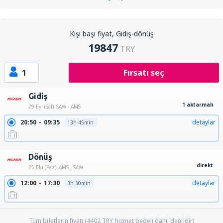
Kişi başı fiyat, Gidiş-dönüş
19847
TRY
1
Fırsatı seç
Gidiş
1 aktarmalı
29 Eyl (Sal)
SAW - AMS
20:50
09:35
detaylar
13h 45min
Dönüş
direkt
25 Eki (Paz)
AMS - SAW
12:00
17:30
detaylar
3h 30min
Tüm biletlerin fiyatı (
4402
TRY
hizmet bedeli dahil değildir)