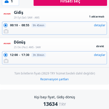
1
Fırsatı seç
Gidiş
1 aktarmalı
29 Eyl (Sal)
SAW - AMS
00:10
08:55
detaylar
9h 45min
Dönüş
direkt
25 Eki (Paz)
AMS - SAW
12:00
17:30
detaylar
3h 30min
Tüm biletlerin fiyatı (
3829
TRY
hizmet bedeli dahil değildir)
Rezervasyon şartları
Kişi başı fiyat, Gidiş-dönüş
13634
TRY