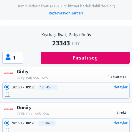
Tüm biletlerin fiyatı (
4402
TRY
hizmet bedeli dahil değildir)
Rezervasyon şartları
Kişi başı fiyat, Gidiş-dönüş
23343
TRY
1
Fırsatı seç
Gidiş
1 aktarmalı
29 Eyl (Sal)
SAW - AMS
20:50
09:35
detaylar
13h 45min
Dönüş
direkt
25 Eki (Paz)
AMS - SAW
18:50
00:20
detaylar
3h 30min