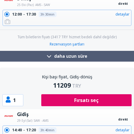
direkt
25 Eki (Paz)
AMS - SAW
12:00
17:30
detaylar
3h 30min
Tüm biletlerin fiyatı (
3417
TRY
hizmet bedeli dahil değildir)
Rezervasyon şartları
daha uzun süre
Kişi başı fiyat, Gidiş-dönüş
11209
TRY
1
Fırsatı seç
Gidiş
direkt
29 Eyl (Sal)
SAW - AMS
14:40
17:20
detaylar
3h 40min