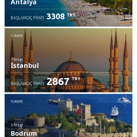
Antalya
3308
TRY
BAŞLANGIÇ FIYATI:
TÜRKIYE
7 fırsat
İstanbul
2867
TRY
BAŞLANGIÇ FIYATI:
TÜRKIYE
2 fırsat
Bodrum