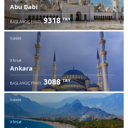
Abu Dabi
9318
TRY
BAŞLANGIÇ FIYATI:
TÜRKIYE
3 fırsat
Ankara
3088
TRY
BAŞLANGIÇ FIYATI:
TÜRKIYE
3 fırsat