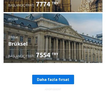
7774
TRY
BAŞLANGIÇ FIYATI:
BELÇIKA
2 fırsat
Brüksel
7554
TRY
BAŞLANGIÇ FIYATI:
Daha fazla fırsat
ADVERTISEMENT