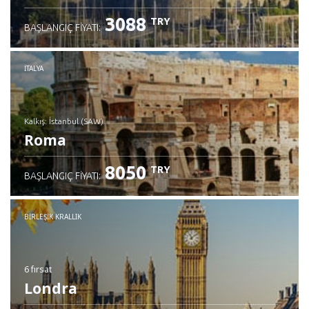
3088
TRY
BAŞLANGIÇ FIYATI:
İTALYA
Kalkış: İstanbul (SAW)
Roma
8050
TRY
BAŞLANGIÇ FIYATI:
İncele
BIRLEŞIK KRALLIK
6 fırsat
Londra