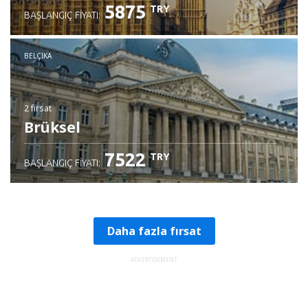
5875
TRY
BAŞLANGIÇ FIYATI:
BELÇIKA
2 fırsat
Brüksel
7522
TRY
BAŞLANGIÇ FIYATI:
Daha fazla fırsat
ADVERTISEMENT