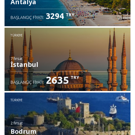
Antalya
3294
TRY
BAŞLANGIÇ FIYATI:
TÜRKIYE
7 fırsat
İstanbul
2635
TRY
BAŞLANGIÇ FIYATI:
TÜRKIYE
2 fırsat
Bodrum