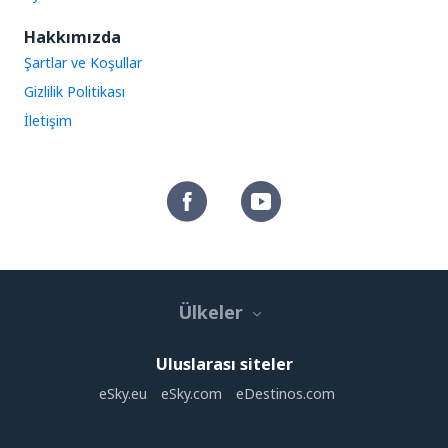
Hakkımızda
Şartlar ve Koşullar
Gizlilik Politikası
İletişim
Ülkeler
Uluslarası siteler
eSky.eu
eSky.com
eDestinos.com