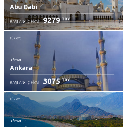
Abu Dabi
9279
TRY
BAŞLANGIÇ FIYATI:
TÜRKIYE
3 fırsat
Ankara
3075
TRY
BAŞLANGIÇ FIYATI:
TÜRKIYE
3 fırsat