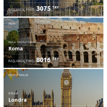
3075
TRY
BAŞLANGIÇ FIYATI:
İTALYA
Kalkış: İstanbul (SAW)
Roma
8016
TRY
BAŞLANGIÇ FIYATI:
İncele
BIRLEŞIK KRALLIK
6 fırsat
Londra