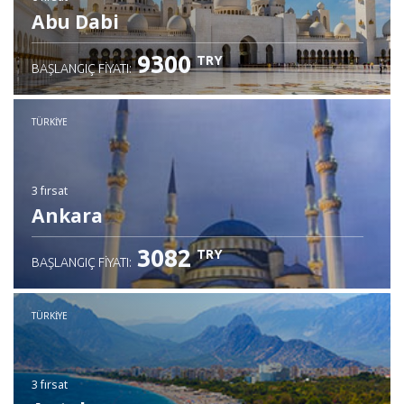
Abu Dabi
9300
TRY
BAŞLANGIÇ FIYATI:
TÜRKIYE
3 fırsat
Ankara
3082
TRY
BAŞLANGIÇ FIYATI:
TÜRKIYE
3 fırsat