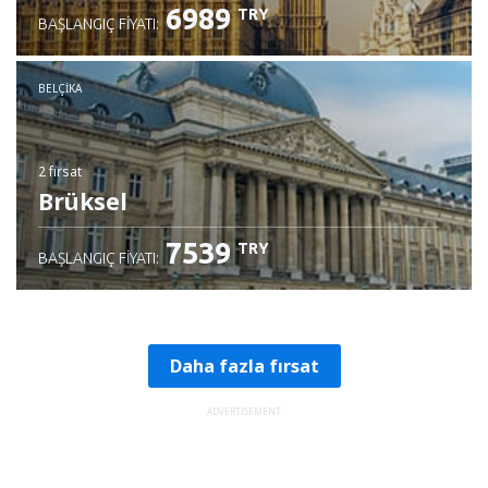
6989
TRY
BAŞLANGIÇ FIYATI:
BELÇIKA
2 fırsat
Brüksel
7539
TRY
BAŞLANGIÇ FIYATI:
Daha fazla fırsat
ADVERTISEMENT