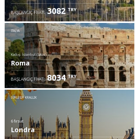
3082
TRY
BAŞLANGIÇ FIYATI:
İTALYA
Kalkış: İstanbul (SAW)
Roma
8034
TRY
BAŞLANGIÇ FIYATI:
İncele
BIRLEŞIK KRALLIK
6 fırsat
Londra