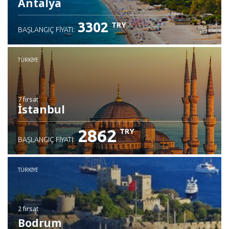
Antalya
3302
TRY
BAŞLANGIÇ FIYATI:
TÜRKIYE
7 fırsat
İstanbul
2862
TRY
BAŞLANGIÇ FIYATI:
TÜRKIYE
2 fırsat
Bodrum