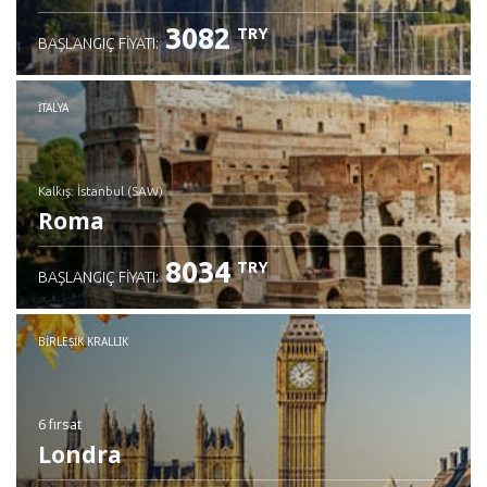
3082
TRY
BAŞLANGIÇ FIYATI:
İTALYA
Kalkış: İstanbul (SAW)
Roma
8034
TRY
BAŞLANGIÇ FIYATI:
İncele
BIRLEŞIK KRALLIK
6 fırsat
Londra