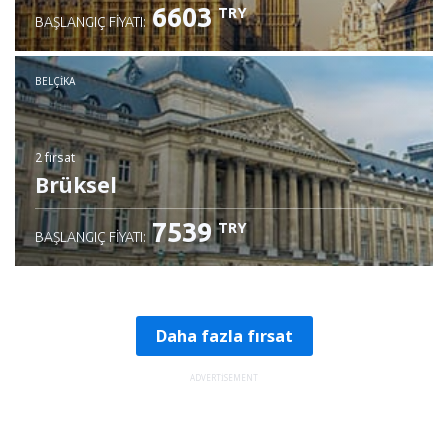
6603
TRY
BAŞLANGIÇ FIYATI:
BELÇIKA
2 fırsat
Brüksel
7539
TRY
BAŞLANGIÇ FIYATI:
Daha fazla fırsat
ADVERTISEMENT