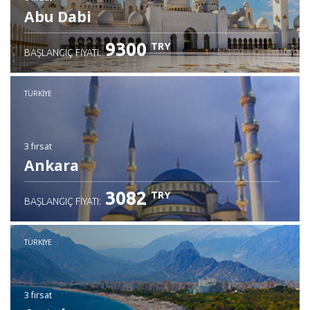
Abu Dabi
9300
TRY
BAŞLANGIÇ FIYATI:
TÜRKIYE
3 fırsat
Ankara
3082
TRY
BAŞLANGIÇ FIYATI:
TÜRKIYE
3 fırsat