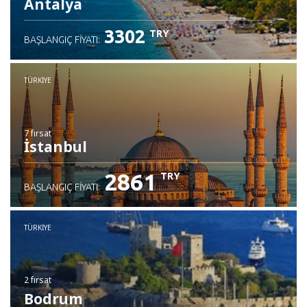
Antalya
3302
TRY
BAŞLANGIÇ FIYATI:
TÜRKIYE
7 fırsat
İstanbul
2861
TRY
BAŞLANGIÇ FIYATI:
TÜRKIYE
2 fırsat
Bodrum