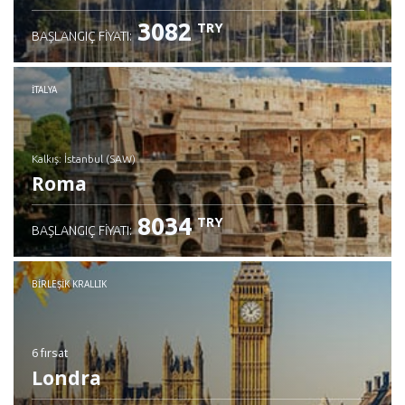
3082
TRY
BAŞLANGIÇ FIYATI:
İTALYA
Kalkış: İstanbul (SAW)
Roma
8034
TRY
BAŞLANGIÇ FIYATI:
İncele
BIRLEŞIK KRALLIK
6 fırsat
Londra