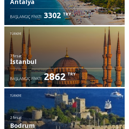
Antalya
3302
TRY
BAŞLANGIÇ FIYATI:
TÜRKIYE
7 fırsat
İstanbul
2862
TRY
BAŞLANGIÇ FIYATI:
TÜRKIYE
2 fırsat
Bodrum