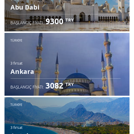
Abu Dabi
9300
TRY
BAŞLANGIÇ FIYATI:
TÜRKIYE
3 fırsat
Ankara
3082
TRY
BAŞLANGIÇ FIYATI:
TÜRKIYE
3 fırsat