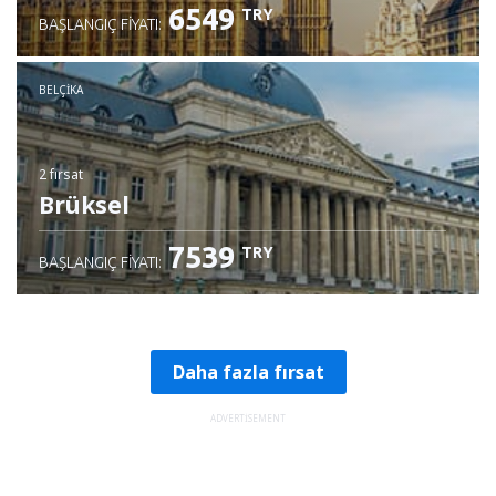
6549
TRY
BAŞLANGIÇ FIYATI:
BELÇIKA
2 fırsat
Brüksel
7539
TRY
BAŞLANGIÇ FIYATI:
Daha fazla fırsat
ADVERTISEMENT