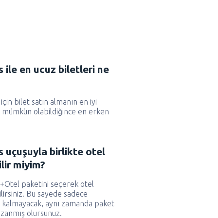
 ile en ucuz biletleri ne
çin bilet satın almanın en iyi
e mümkün olabildiğince en erken
 uçuşuyla birlikte otel
lir miyim?
+Otel paketini seçerek otel
irsiniz. Bu sayede sadece
la kalmayacak, aynı zamanda paket
azanmış olursunuz.