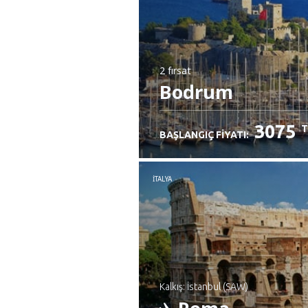
2 fırsat
Bodrum
3075
T
BAŞLANGIÇ FIYATI:
İTALYA
Kalkış: İstanbul (SAW)