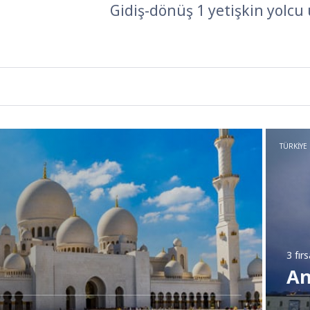
Gidiş-dönüş 1 yetişkin yolcu 
TÜRKIYE
3 fır
An