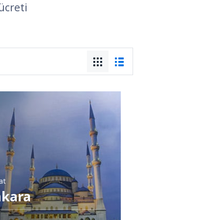
ücreti
sat
kara