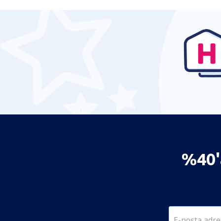
%40'a