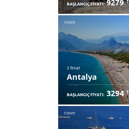
9279
T
BAŞLANGIÇ FIYATI:
TÜRKIYE
3 fırsat
Antalya
3294
T
BAŞLANGIÇ FIYATI:
TÜRKIYE