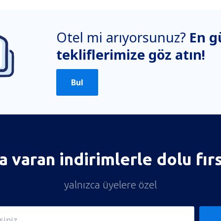
Otel mi arıyorsunuz?
En g
tekliflerimize göz atın!
Bul
 varan indirimlerle dolu fır
yalnızca üyelere özel