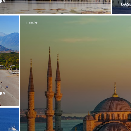
RY
BAŞL
TÜRKIYE
RY