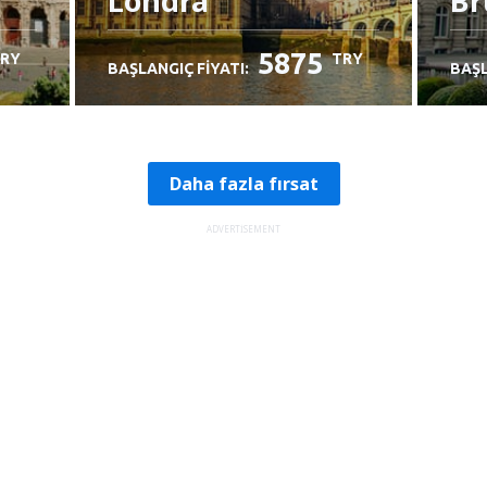
Londra
Br
5875
RY
TRY
BAŞLANGIÇ FIYATI:
BAŞL
Daha fazla fırsat
ADVERTISEMENT