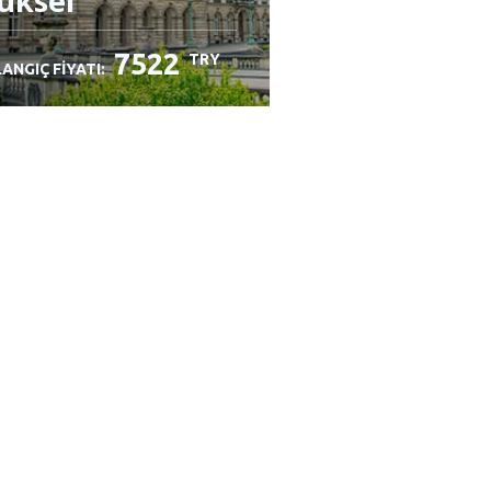
üksel
7522
TRY
ANGIÇ FIYATI: