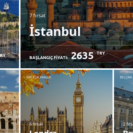
7 fırsat
İstanbul
2635
TRY
RY
BAŞLANGIÇ FIYATI:
BIRLEŞIK KRALLIK
BELÇIKA
6 fırsat
2 fır