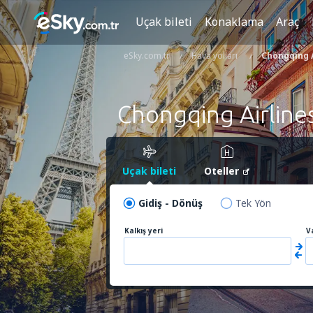
Uçak bileti
Konaklama
Araç
eSky.com.tr
Hava yolları
Chongqing A
Chongqing Airline
Uçak bileti
Oteller
Gidiş - Dönüş
Tek Yön
Kalkış yeri
V