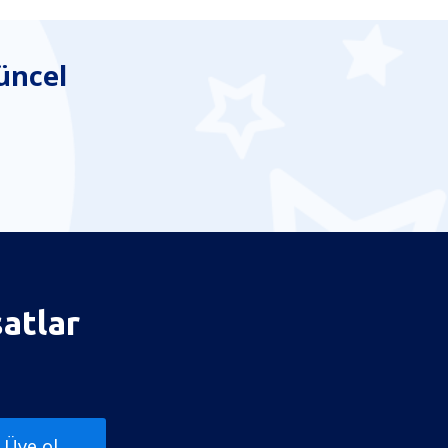
üncel
satlar
Üye ol