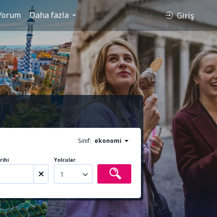
Yorum
Daha fazla
Giriş
Sınıf:
ekonomi
rihi
Yolcular
1