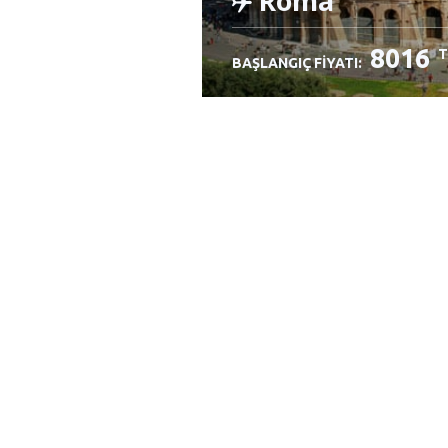
Roma
8016
T
BAŞLANGIÇ FIYATI:
İncele