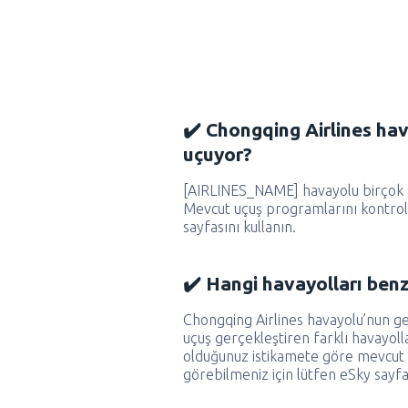
✔️ Chongqing Airlines ha
uçuyor?
[AIRLINES_NAME] havayolu birçok f
Mevcut uçuş programlarını kontrol
sayfasını kullanın.
✔️ Hangi havayolları ben
Chongqing Airlines havayolu’nun ger
uçuş gerçekleştiren farklı havayol
olduğunuz istikamete göre mevcut o
görebilmeniz için lütfen eSky sayfas