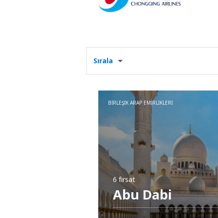
Sırala
BIRLEŞIK ARAP EMIRLIKLERI
6 fırsat
Abu Dabi