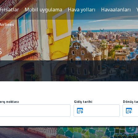
Fırsatlar
Mobil uygulama
Hava yolları
Havaalanları
irlines
s
arış noktası
Gidiş tarihi
Dönüş ta