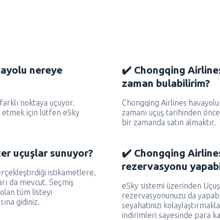
vayolu nereye
✔️ Chongqing Airlines
zaman bulabilirim?
arklı noktaya uçuyor.
Chongqing Airlines havayolu i
 etmek için lütfen eSky
zamanı uçuş tarihinden önc
bir zamanda satın almaktır.
zer uçuşlar sunuyor?
✔️ Chongqing Airlines
rezervasyonu yapabi
çekleştirdiği istikametlere,
ları da mevcut. Seçmiş
eSky sistemi üzerinden Uçuş
lan tüm listeyi
rezervasyonunuzu da yapabil
ına gidiniz.
seyahatinizi kolaylaştırmak
indirimleri sayesinde para k