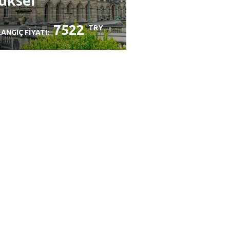
üksel
7522
TRY
ANGIÇ FIYATI: