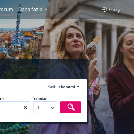
Yorum
Daha fazla
Giriş
Sınıf:
ekonomi
rihi
Yolcular
1