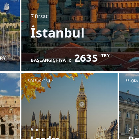
7 fırsat
İstanbul
2635
TRY
RY
BAŞLANGIÇ FIYATI:
BIRLEŞIK KRALLIK
BELÇIKA
6 fırsat
2 fır