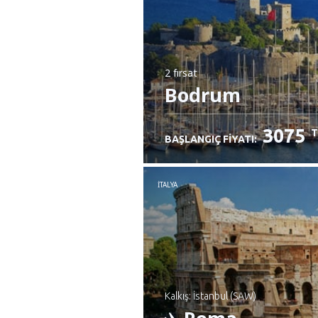
2 fırsat
Bodrum
3075
T
BAŞLANGIÇ FIYATI:
İTALYA
Kalkış: İstanbul (SAW)