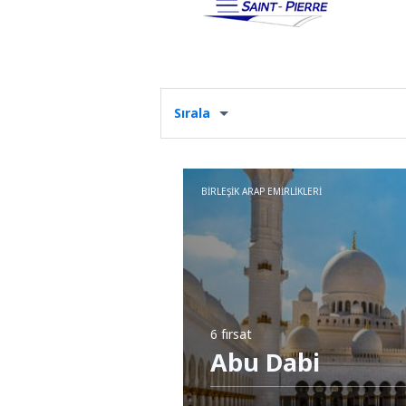
Sırala
BIRLEŞIK ARAP EMIRLIKLERI
6 fırsat
Abu Dabi