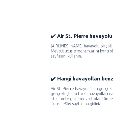
✔️ Air St. Pierre havayol
[AIRLINES_NAME] havayolu birçok f
Mevcut uçuş programlarını kontrol
sayfasını kullanın.
✔️ Hangi havayolları ben
Air St. Pierre havayolu’nun gerçekle
gerçekleştiren farklı havayolları 
istikamete göre mevcut olan tüm lis
lütfen eSky sayfasına gidiniz.