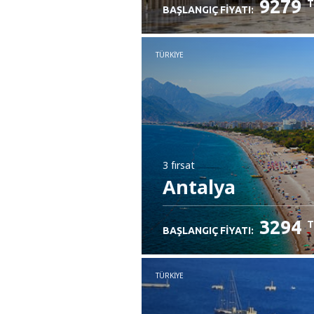
9279
T
BAŞLANGIÇ FIYATI:
TÜRKIYE
3 fırsat
Antalya
3294
T
BAŞLANGIÇ FIYATI:
TÜRKIYE