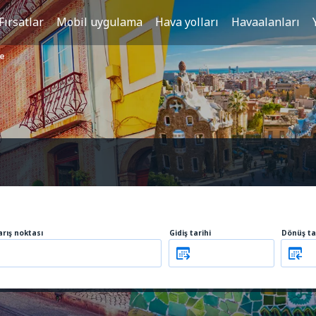
Fırsatlar
Mobil uygulama
Hava yolları
Havaalanları
re
arış noktası
Gidiş tarihi
Dönüş ta