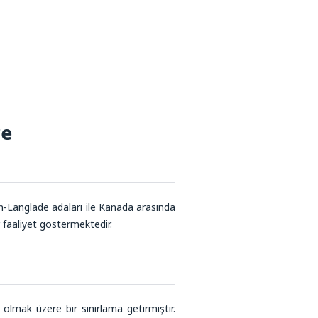
re
lon-Langlade adaları ile Kanada arasında
r faaliyet göstermektedir.
lmak üzere bir sınırlama getirmiştir.