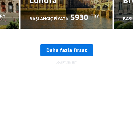
Londra
Br
5930
RY
TRY
BAŞLANGIÇ FIYATI:
BAŞL
Daha fazla fırsat
ADVERTISEMENT