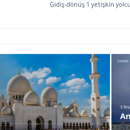
Gidiş-dönüş 1 yetişkin yolc
TÜRKIYE
3 fır
An