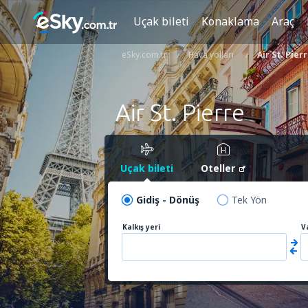
Uçak bileti
Konaklama
Araç
eSky.com.tr
Hava yolları
Air St. Pier
Air St. Pierre
Uçak bileti
Oteller
Gidiş - Dönüş
Tek Yön
Kalkış yeri
V