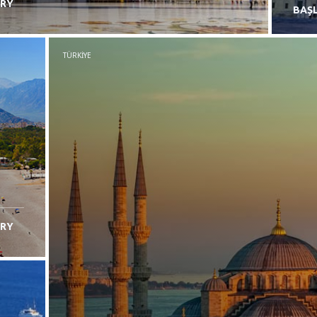
RY
BAŞL
TÜRKIYE
RY