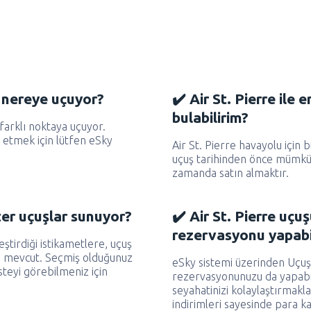
u nereye uçuyor?
✔️ Air St. Pierre ile 
bulabilirim?
arklı noktaya uçuyor.
 etmek için lütfen eSky
Air St. Pierre havayolu için 
uçuş tarihinden önce mümkün
zamanda satın almaktır.
zer uçuşlar sunuyor?
✔️ Air St. Pierre uçuş
rezervasyonu yapabi
ştirdiği istikametlere, uçuş
da mevcut. Seçmiş olduğunuz
eSky sistemi üzerinden Uçuş
teyi görebilmeniz için
rezervasyonunuzu da yapabil
seyahatinizi kolaylaştırmak
indirimleri sayesinde para k