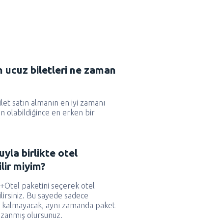
en ucuz biletleri ne zaman
bilet satın almanın en iyi zamanı
 olabildiğince en erken bir
uyla birlikte otel
lir miyim?
+Otel paketini seçerek otel
irsiniz. Bu sayede sadece
la kalmayacak, aynı zamanda paket
azanmış olursunuz.