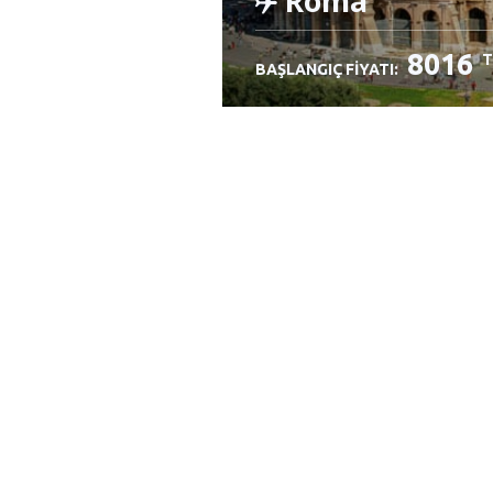
Roma
8016
T
BAŞLANGIÇ FIYATI:
İncele