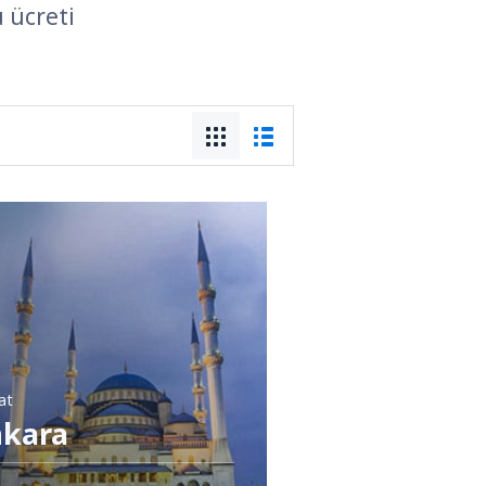
u ücreti
sat
kara