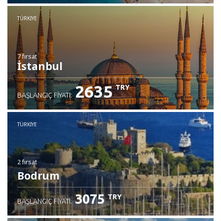
TÜRKIYE
7 fırsat
İstanbul
2635
TRY
BAŞLANGIÇ FIYATI:
TÜRKIYE
2 fırsat
Bodrum
3075
TRY
BAŞLANGIÇ FIYATI: