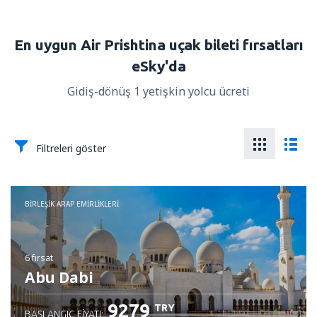
En uygun Air Prishtina uçak bileti fırsatları
eSky'da
Gidiş-dönüş 1 yetişkin yolcu ücreti
Filtreleri göster
BIRLEŞIK ARAP EMIRLIKLERI
6 fırsat
Abu Dabi
9279
TRY
BAŞLANGIÇ FIYATI: