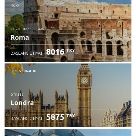
İTALYA
Kalkış: İstanbul (SAW)
Roma
8016
TRY
BAŞLANGIÇ FIYATI:
İncele
BIRLEŞIK KRALLIK
6 fırsat
Londra
5875
TRY
BAŞLANGIÇ FIYATI: