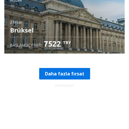
BELÇIKA
2 fırsat
Brüksel
7522
TRY
BAŞLANGIÇ FIYATI:
Daha fazla fırsat
ADVERTISEMENT