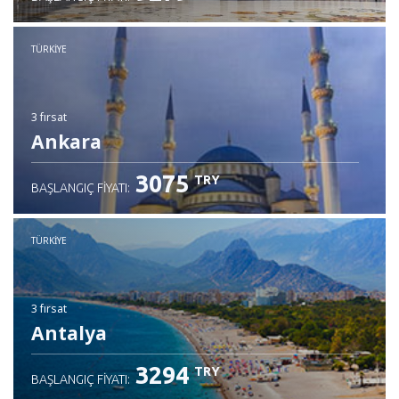
TÜRKIYE
3 fırsat
Ankara
3075
TRY
BAŞLANGIÇ FIYATI:
TÜRKIYE
3 fırsat
Antalya
3294
TRY
BAŞLANGIÇ FIYATI: